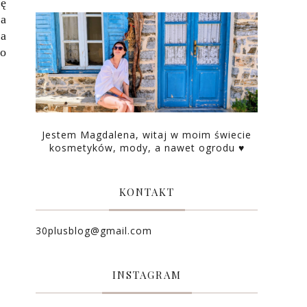
ię
ka
na
ro
Jestem Magdalena, witaj w moim świecie
kosmetyków, mody, a nawet ogrodu ♥
KONTAKT
30plusblog@gmail.com
INSTAGRAM