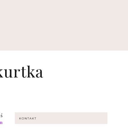
 kurtka
iś
KONTAKT
on