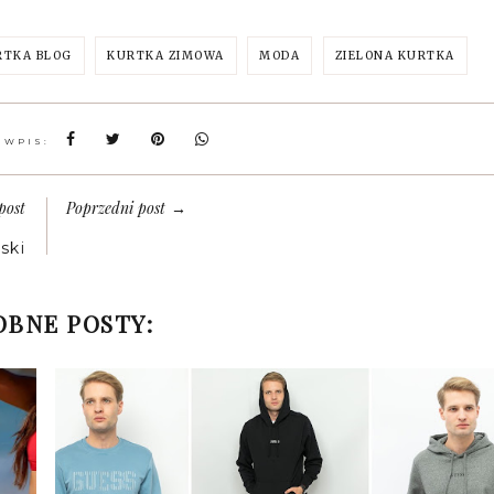
RTKA BLOG
KURTKA ZIMOWA
MODA
ZIELONA KURTKA
 WPIS:
post
Poprzedni post
→
ski
BNE POSTY: