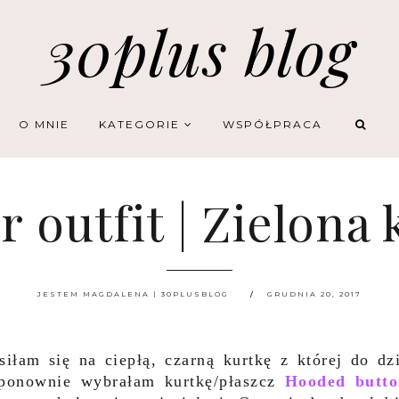
30plus blog
O MNIE
KATEGORIE
WSPÓŁPRACA
 outfit | Zielona
JESTEM MAGDALENA | 30PLUSBLOG
GRUDNIA 20, 2017
iłam się na ciepłą, czarną kurtkę z której do dz
ponownie wybrałam kurtkę/płaszcz
Hooded butt