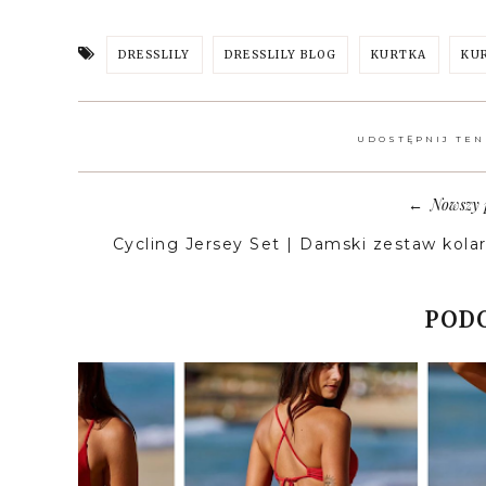
DRESSLILY
DRESSLILY BLOG
KURTKA
KU
UDOSTĘPNIJ TEN
Nowszy 
←
Cycling Jersey Set | Damski zestaw kolar
PODO