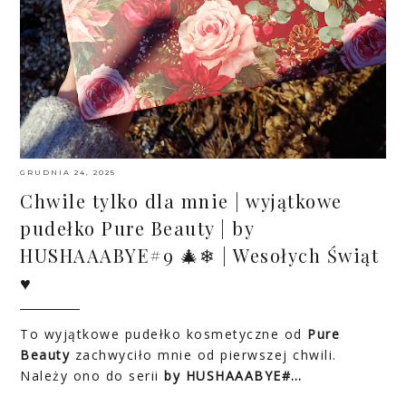
GRUDNIA 24, 2025
Chwile tylko dla mnie | wyjątkowe
pudełko Pure Beauty | by
HUSHAAABYE#9 🎄❄ | Wesołych Świąt
♥
To wyjątkowe pudełko kosmetyczne od
Pure
Beauty
zachwyciło mnie od pierwszej chwili.
Należy ono do serii
by HUSHAAABYE#…