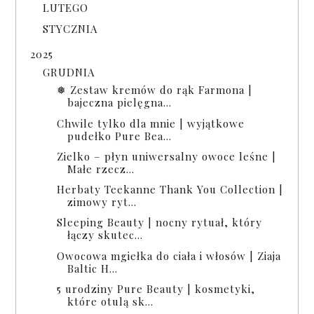
LUTEGO
STYCZNIA
2025
GRUDNIA
❅ Zestaw kremów do rąk Farmona |
bajeczna pielęgna...
Chwile tylko dla mnie | wyjątkowe
pudełko Pure Bea...
Zielko – płyn uniwersalny owoce leśne |
Małe rzecz...
Herbaty Teekanne Thank You Collection |
zimowy ryt...
Sleeping Beauty | nocny rytuał, który
łączy skutec...
Owocowa mgiełka do ciała i włosów | Ziaja
Baltic H...
5 urodziny Pure Beauty | kosmetyki,
które otulą sk...