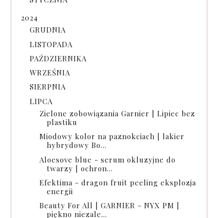
2024
GRUDNIA
LISTOPADA
PAŹDZIERNIKA
WRZEŚNIA
SIERPNIA
LIPCA
Zielone zobowiązania Garnier | Lipiec bez
plastiku
Miodowy kolor na paznokciach | lakier
hybrydowy Bo...
Aloesove blue - serum okluzyjne do
twarzy | ochron...
Efektima - dragon fruit peeling eksplozja
energii
Beauty For All | GARNIER - NYX PM |
piękno niezale...