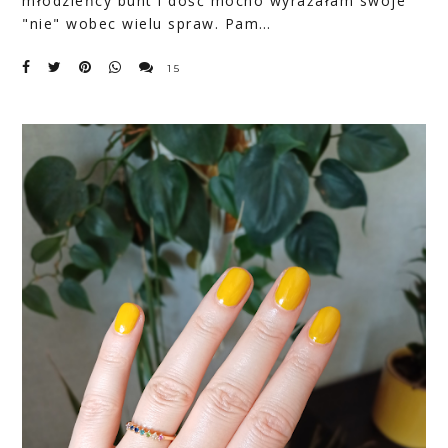
młodzieńcy bunt i dość mocno wyrażałam swoje
"nie" wobec wielu spraw. Pam…
15