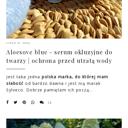
LIPCA 21, 2024
Aloesove blue - serum okluzyjne do
twarzy | ochrona przed utratą wody
Jest taka jedna
polska marka, do której mam
słabość
od bardzo dawna i jest nią marak
Sylveco. Dobrze pamiętam ich począ…
12