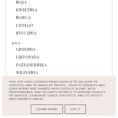
MAJA
KWIETNIA
MARCA
LUTEGO
STYCZNIA
2013
GRUDNIA
LISTOPADA
PAŹDZIERNIKA
WRZEŚNIA
SIERPNIA
THIS SITE USES COOKIES FROM GOOGLE TO DELIVER ITS
SERVICES AND TO ANALYZE TRAFFIC. YOUR IP ADDRESS AND
LIPCA
USER-AGENT ARE SHARED WITH GOOGLE ALONG WITH
PERFORMANCE AND SECURITY METRICS TO ENSURE QUALITY
CZERWCA
OF SERVICE, GENERATE USAGE STATISTICS, AND TO DETECT
AND ADDRESS ABUSE.
MAJA
LEARN MORE
GOT IT
Pokaż więcej