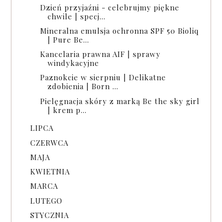
Dzień przyjaźni - celebrujmy piękne
chwile | specj...
Mineralna emulsja ochronna SPF 50 Bioliq
| Pure Be...
Kancelaria prawna AIF | sprawy
windykacyjne
Paznokcie w sierpniu | Delikatne
zdobienia | Born ...
Pielęgnacja skóry z marką Be the sky girl
| krem p...
LIPCA
CZERWCA
MAJA
KWIETNIA
MARCA
LUTEGO
STYCZNIA