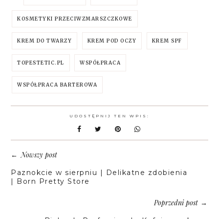
KOSMETYKI PRZECIWZMARSZCZKOWE
KREM DO TWARZY
KREM POD OCZY
KREM SPF
TOPESTETIC.PL
WSPÓŁPRACA
WSPÓŁPRACA BARTEROWA
UDOSTĘPNIJ TEN WPIS:
Nowszy post
←
Paznokcie w sierpniu | Delikatne zdobienia
| Born Pretty Store
Poprzedni post
→