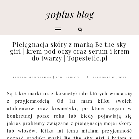
30plus blog
Pielęgnacja skóry z marką Be the sky
girl | krem pod oczy oraz serum i krem
do twarzy | Topestetic.pl
JESTEM MAGDALENA | 30PLUSBLOG
SIERPNIA 01, 2023
Są takie marki oraz kosmetyki do których wraca się
z przyjemnością. Od lat mam kilku swoich
ulubieńców oraz kosmetyki, po które sięgam w
konkretnej porze roku lub kiedy pojawiają się
jakieś problemy związane z pielęgnacją mojej skóry
lub włosów. Kilka lat temu miałam przyjemność
Be the sky girl
poznać produkt marki
i byłam z