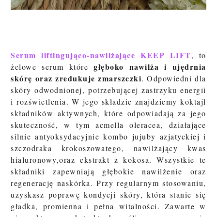
Serum liftingująco-nawilżające KEEP LIFT
, to
głęboko nawilża i ujędrnia
żelowe serum które
skórę oraz zredukuje zmarszczki
. Odpowiedni dla
skóry odwodnionej, potrzebującej zastrzyku energii
i rozświetlenia. W jego składzie znajdziemy koktajl
składników aktywnych, które odpowiadają za jego
skuteczność, w tym
acmella oleracea, działające
silnie antyoksydacyjnie kombo jujub
y azjatyckiej i
szczodraka krokoszowatego, nawilżający kwas
hialuronowy,oraz ekstrakt z kokosa
. Wszystkie te
składniki zapewniają głębokie nawilżenie oraz
regenerację naskórka.
Przy regularnym stosowaniu,
uzyskasz poprawę kondycji skóry, która stanie się
gładka, promienna i pełna witalności.
Zawarte w