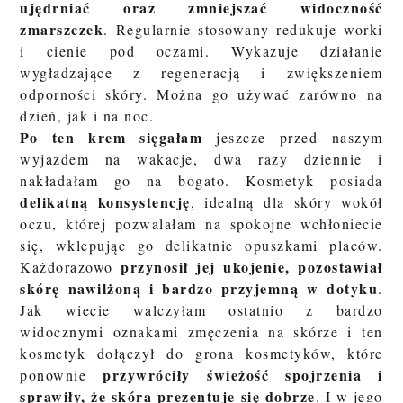
ujędrniać oraz zmniejszać widoczność
zmarszczek
. Regularnie stosowany redukuje worki
i cienie pod oczami. Wykazuje działanie
wygładzające z regeneracją i zwiększeniem
odporności skóry. Można go używać zarówno na
dzień, jak i na noc.
Po ten krem sięgałam
jeszcze przed naszym
wyjazdem na wakacje, dwa razy dziennie i
nakładałam go na bogato. Kosmetyk posiada
delikatną konsystencję
, idealną dla skóry wokół
oczu, której pozwalałam na spokojne wchłoniecie
się, wklepując go delikatnie opuszkami placów.
przynosił jej ukojenie, pozostawiał
Każdorazowo
skórę nawilżoną i bardzo przyjemną w dotyku
.
Jak wiecie walczyłam ostatnio z bardzo
widocznymi oznakami zmęczenia na skórze i ten
kosmetyk dołączył do grona kosmetyków, które
przywróciły świeżość spojrzenia i
ponownie
sprawiły, że skóra prezentuje się dobrze
. I w jego