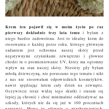
Krem ten pojawił się w moim życiu
po raz
pierwszy dokładnie trzy lata temu
i byłam z
niego bardzo zadowolona. Jest to idealny krem do
stosowania o każdej porze roku, którego głównym
zadaniem jest ochronna naszej skóry przed
negatywnymi czynnikami zewnętrzni i głownie
chodzi tu o promieniowanie UV, który ma ogromny
wpływ na stan naszej skóry. Niestety gdy byłam
młodą dziewczyną, nie poruszano tego tematu i nikt
z nas nie stosowałam odpowiednich kosmetyków,
nawet spędzając latem cały dzień na zewnątrz.
Oczywiście teraz widzę tego skutki i staram się
lepiej ją chronić i choć minimalnie oddziaływać na
szkody, których nie da się już w 100 procentach
naprawić. Mowa tu głównie o przebarwieniach,