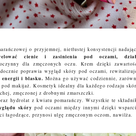
arańczowej o przyjemnej, nietłustej konsystencji nadają
elować cienie i zasinienia pod oczami, dzia
roczynny dla zmęczonych oczu. Krem dzięki zawartoś
docznie poprawia wygląd skóry pod oczami, rewitalizuj
energii i blasku.
Można go używać codziennie, zarów
ę pod makijaż.
Kosmetyk idealny dla każdego rodzaju skó
uchej, zmęczonej z drobnymi zmarszczki.
oraz hydrolat z kwiatu pomarańczy. Wszystkie te składni
wyglądu skóry
pod oczami między innymi dzięki wsparc
ci łagodzące, przynosi ulgę zmęczonym oczom, nawilża.