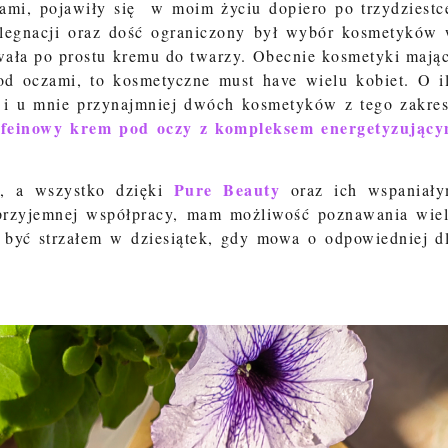
ami, pojawiły się w moim życiu dopiero po trzydziestc
elegnacji oraz dość ograniczony był wybór kosmetyków
wała po prostu kremu do twarzy. Obecnie kosmetyki mają
od oczami, to kosmetyczne must have wielu kobiet. O i
e i u mnie przynajmniej dwóch kosmetyków z tego zakre
feinowy krem pod oczy z kompleksem energetyzując
Pure Beauty
, a wszystko dzięki
oraz ich wspaniał
przyjemnej współpracy, mam możliwość poznawania wie
 być strzałem w dziesiątek, gdy mowa o odpowiedniej d