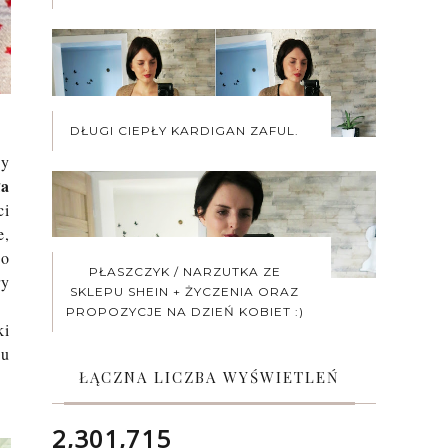
DŁUGI CIEPŁY KARDIGAN ZAFUL.
cy
ła
ci
e,
no
PŁASZCZYK / NARZUTKA ZE
ry
SKLEPU SHEIN + ŻYCZENIA ORAZ
PROPOZYCJE NA DZIEŃ KOBIET :)
ki
iu
ŁĄCZNA LICZBA WYŚWIETLEŃ
2,301,715