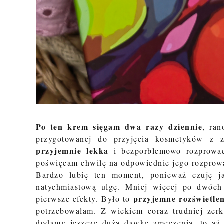
Po ten krem sięgam dwa razy dziennie
, ra
przygotowanej do przyjęcia kosmetyków z za
przyjemnie lekka
i bezporblemowo rozprowadz
poświęcam chwilę na odpowiednie jego rozprow
Bardzo lubię ten moment, ponieważ czuję 
natychmiastową ulgę. Mniej więcej po dwóch
przyjemne rozświetlen
pierwsze efekty. Było to
potrzebowałam. Z wiekiem coraz trudniej zer
dodamy jeszcze dużą dawkę zmęczenia, to aż 