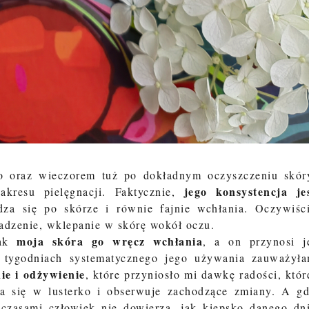
no oraz wieczorem tuż po dokładnym oczyszczeniu skór
jego konsystencja je
kresu pielęgnacji. Faktycznie,
a się po skórze i równie fajnie wchłania. Oczywiśc
adzenie, wklepanie w skórę wokół oczu.
moja skóra go wręcz wchłania
jak
, a on przynosi j
 tygodniach systematycznego jego używania zauważył
ie i odżywienie
, które przyniosło mi dawkę radości, któr
ka się w lusterko i obserwuje zachodzące zmiany. A g
czasami człowiek nie dowierza, jak kiepsko danego dn