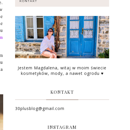
e.
KONTAKT
 w
ce
le
su
ym
ym
lu
Jestem Magdalena, witaj w moim świecie
la
kosmetyków, mody, a nawet ogrodu ♥
KONTAKT
30plusblog@gmail.com
INSTAGRAM