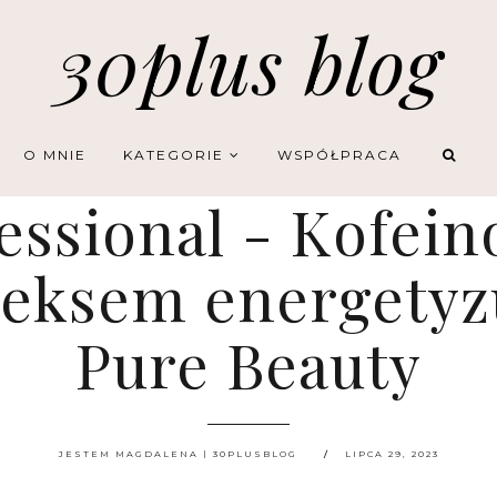
30plus blog
O MNIE
KATEGORIE
WSPÓŁPRACA
fessional - Kofei
leksem energetyzu
Pure Beauty
JESTEM MAGDALENA | 30PLUSBLOG
LIPCA 29, 2023