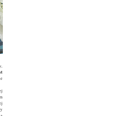
y,
st
ie
ej
am
ej
dy
ia