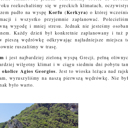
roku rozkochaliśmy się w greckich klimatach, oczywist
Korfu
Kerkyra)
razem padło na wyspę
(
o której wcześni
rmacji i wszystko przyjemnie zaplanować. Polecieliś
wną wygodę i mniej stresu. Jednak nie jesteśmy osoba
enem. Każdy dzień był konkretnie zaplanowany i tuż 
w pieszą wędrówkę odkrywając najładniejsze miejsca t
ownie ruszaliśmy w trasę.
im
i jest najbardziej zieloną wyspą Grecji, pełną oliwny
ardziej wilgotny klimat i w ciągu siedmiu dni pobytu ta
okolice Agios Georgios
y
. Jest to wioska leżąca nad rajs
tam, wyruszyliśmy na naszą pierwszą wędrówkę. Nie by
nak było warto.