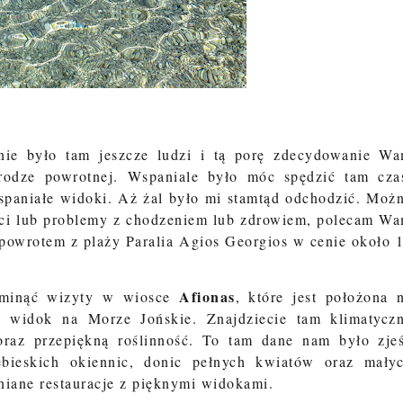
nie było tam jeszcze ludzi i tą porę zdecydowanie W
rodze powrotnej. Wspaniale było móc spędzić tam cza
spaniałe widoki. Aż żal było mi stamtąd odchodzić. Moż
zieci lub problemy z chodzeniem lub zdrowiem, polecam W
 powrotem z plaży Paralia
Agios Georgios w cenie około 
Afionas
pominąć wizyty w wiosce
, które jest
położona 
y widok na Morze Jońskie. Znajdziecie tam klimatycz
oraz przepiękną roślinność. To tam dane nam było zje
ebieskich okiennic, donic pełnych kwiatów oraz mały
niane restauracje z pięknymi widokami.