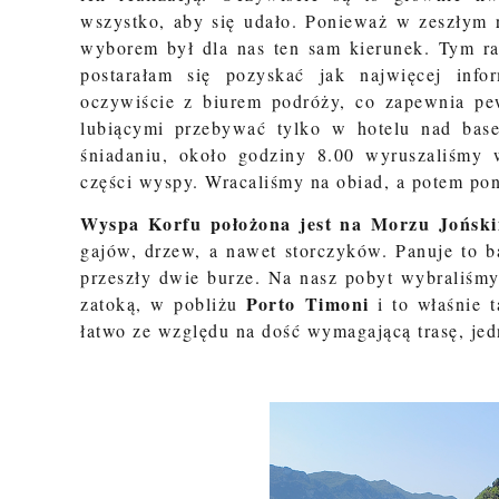
wszystko, aby się udało. Ponieważ w zeszłym 
wyborem był dla nas ten sam kierunek. Tym 
postarałam się pozyskać jak najwięcej info
oczywiście z biurem podróży, co zapewnia
pe
lubiącymi przebywać tylko w hotelu nad bas
śniadaniu, około godziny 8.00 wyruszaliśmy 
części wyspy. Wracaliśmy na obiad, a potem pon
Wyspa Korfu położona jest na Morzu Jońsk
gajów, drzew, a nawet storczyków. Panuje to b
przeszły dwie burze. Na nasz pobyt wybraliśm
Porto Timoni
zatoką, w pobliżu
i to właśnie 
łatwo ze względu na dość wymagającą trasę, jed