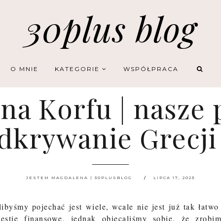
30plus blog
O MNIE
KATEGORIE
WSPÓŁPRACA
 na Korfu | nasze
dkrywanie Grecji
JESTEM MAGDALENA | 30PLUSBLOG
LIPCA 17, 2023
ibyśmy pojechać jest wiele, wcale nie jest już tak łatwo
stie finansowe, jednak obiecaliśmy sobie, że zrobi