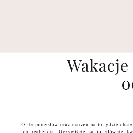
Wakacje
o
O ile pomysłów oraz marzeń na to, gdzie chciel
ich realizacją. Oczywiści
e są to głównie kwe