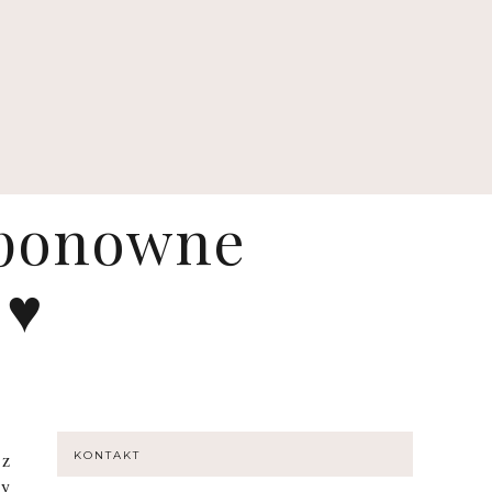
 ponowne
 ♥
 z
KONTAKT
my