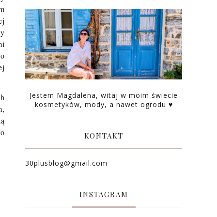
ym
ej
my
mi
po
ej
Jestem Magdalena, witaj w moim świecie
ch
kosmetyków, mody, a nawet ogrodu ♥
m,
ką
ło
KONTAKT
30plusblog@gmail.com
INSTAGRAM