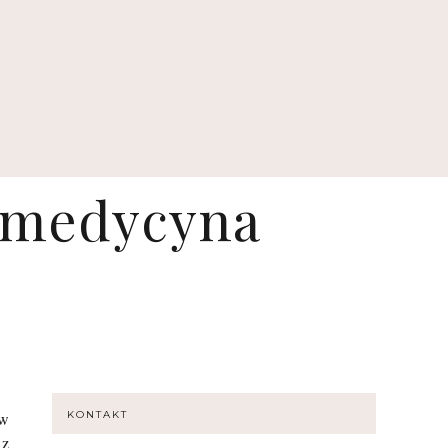
| medycyna
 w
KONTAKT
 z