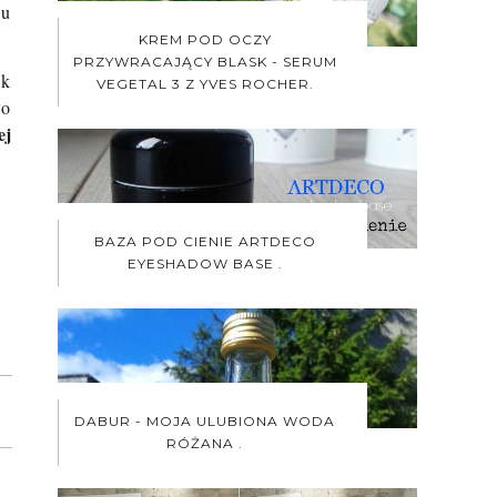
 u
KREM POD OCZY
PRZYWRACAJĄCY BLASK - SERUM
ek
VEGETAL 3 Z YVES ROCHER.
ło
ej
BAZA POD CIENIE ARTDECO
EYESHADOW BASE .
DABUR - MOJA ULUBIONA WODA
RÓŻANA .