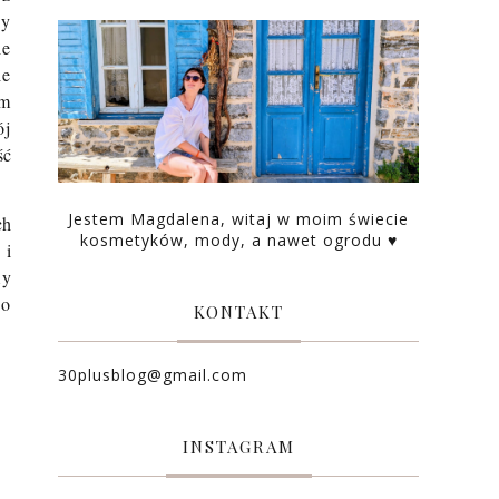
zy
ie
ie
im
ój
ść
Jestem Magdalena, witaj w moim świecie
ch
kosmetyków, mody, a nawet ogrodu ♥
 i
my
do
KONTAKT
30plusblog@gmail.com
INSTAGRAM