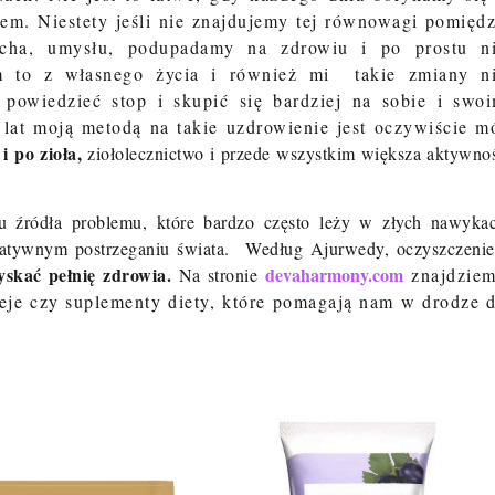
m. Niestety jeśli nie znajdujemy tej równowagi pomięd
ucha, umysłu, podupadamy na zdrowiu i po prostu n
m to z własnego życia i również mi takie zmiany n
powiedzieć stop i skupić się bardziej na sobie i swo
lat moją metodą na takie uzdrowienie jest oczywiście m
i po zioła,
ziołolecznictwo i przede wszystkim większa aktywno
u źródła problemu, które bardzo często leży w złych nawyka
gatywnym postrzeganiu świata.
Według Ajurwedy, oczyszczenie
skać pełnię zdrowia.
devaharmony.com
Na stronie
znajdzie
leje czy suplementy diety, które pomagają nam w drodze 