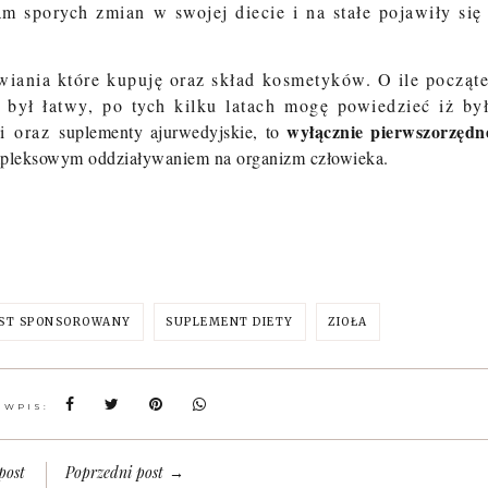
am sporych zmian w swojej diecie i na stałe pojawiły się
ywiania które kupuję oraz skład kosmetyków. O ile począt
był łatwy, po tych kilku latach mogę powiedzieć iż by
wyłącznie pierwszorzędn
i oraz
suplementy ajurwedyjskie, to
ompleksowym oddziaływaniem na organizm człowieka.
ST SPONSOROWANY
SUPLEMENT DIETY
ZIOŁA
 WPIS:
post
Poprzedni post
→