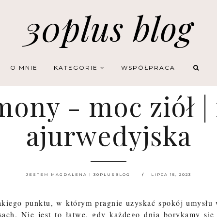
30plus blog
O MNIE
KATEGORIE
WSPÓŁPRACA
ony - moc ziół 
ajurwedyjska
JESTEM MAGDALENA | 30PLUSBLOG
LIPCA 15, 2023
akiego punktu, w którym pragnie uzyskać spokój umysłu
sach. Nie jest to łatwe, gdy każdego dnia borykamy się