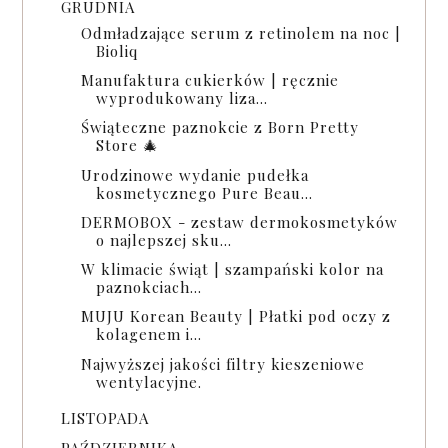
GRUDNIA
Odmładzające serum z retinolem na noc |
Bioliq
Manufaktura cukierków | ręcznie
wyprodukowany liza...
Świąteczne paznokcie z Born Pretty
Store 🎄
Urodzinowe wydanie pudełka
kosmetycznego Pure Beau...
DERMOBOX - zestaw dermokosmetyków
o najlepszej sku...
W klimacie świąt | szampański kolor na
paznokciach...
MUJU Korean Beauty | Płatki pod oczy z
kolagenem i...
Najwyższej jakości filtry kieszeniowe
wentylacyjne.
LISTOPADA
PAŹDZIERNIKA