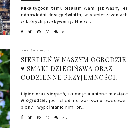
Kilka tygodni temu pisałam Wam, jak ważny jes
odpowiedni dostęp światła
, w pomieszczeniach
w których przebywamy. Nie w…
0
WRZEŚNIA 05, 2021
SIERPIEŃ W NASZYM OGRODZIE
♥ SMAKI DZIECIŃSWA ORAZ
CODZIENNE PRZYJEMNOŚCI.
Lipiec oraz sierpień, to moje ulubione miesiąc
w ogrodzie,
jeśli chodzi o warzywno owocowe
plony i wypełnianie nimi br…
26