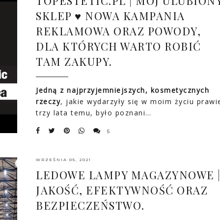
TOPESTETIC.PL | MÓJ ULUBION
SKLEP ♥ NOWA KAMPANIA
REKLAMOWA ORAZ POWODY,
DLA KTÓRYCH WARTO ROBIĆ
TAM ZAKUPY.
Jedną z najprzyjemniejszych, kosmetycznych
rzeczy
, jakie wydarzyły się w moim życiu prawi
trzy lata temu, było poznani…
5
WRZEŚNIA 05, 2021
LEDOWE LAMPY MAGAZYNOWE 
JAKOŚĆ, EFEKTYWNOŚĆ ORAZ
BEZPIECZEŃSTWO.