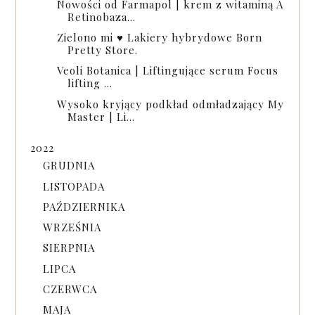
Nowości od Farmapol | krem z witaminą A
Retinobaza...
Zielono mi ♥ Lakiery hybrydowe Born
Pretty Store.
Veoli Botanica | Liftingujące serum Focus
lifting ...
Wysoko kryjący podkład odmładzający My
Master | Li...
2022
GRUDNIA
LISTOPADA
PAŹDZIERNIKA
WRZEŚNIA
SIERPNIA
LIPCA
CZERWCA
MAJA