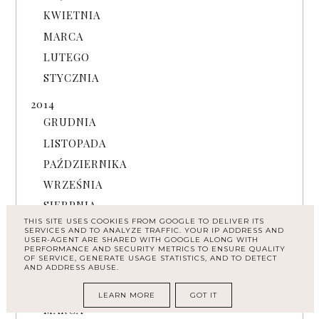
KWIETNIA
MARCA
LUTEGO
STYCZNIA
2014
GRUDNIA
LISTOPADA
PAŹDZIERNIKA
WRZEŚNIA
SIERPNIA
THIS SITE USES COOKIES FROM GOOGLE TO DELIVER ITS
LIPCA
SERVICES AND TO ANALYZE TRAFFIC. YOUR IP ADDRESS AND
USER-AGENT ARE SHARED WITH GOOGLE ALONG WITH
CZERWCA
PERFORMANCE AND SECURITY METRICS TO ENSURE QUALITY
OF SERVICE, GENERATE USAGE STATISTICS, AND TO DETECT
MAJA
AND ADDRESS ABUSE.
KWIETNIA
LEARN MORE
GOT IT
MARCA