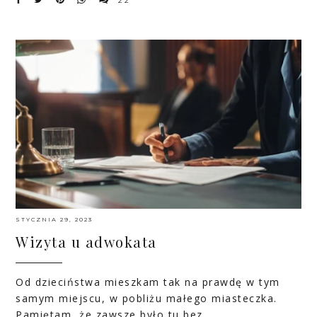
22
STYCZNIA 29, 2023
Wizyta u adwokata
Od dzieciństwa mieszkam tak na prawdę w tym
samym miejscu, w pobliżu małego miasteczka.
Pamiętam, że zawsze było tu bez…