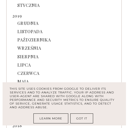
STYCZNIA
2019
GRUDNIA
LISTOPADA
PAŹDZIERNIKA
WRZEŚNIA
SIERPNIA
LIPCA
CZERWCA
MAJA
THIS SITE USES COOKIES FROM GOOGLE TO DELIVER ITS
KWIETNIA
SERVICES AND TO ANALYZE TRAFFIC. YOUR IP ADDRESS AND
USER-AGENT ARE SHARED WITH GOOGLE ALONG WITH
MARCA
PERFORMANCE AND SECURITY METRICS TO ENSURE QUALITY
OF SERVICE, GENERATE USAGE STATISTICS, AND TO DETECT
LUTEGO
AND ADDRESS ABUSE.
STYCZNIA
LEARN MORE
GOT IT
2018