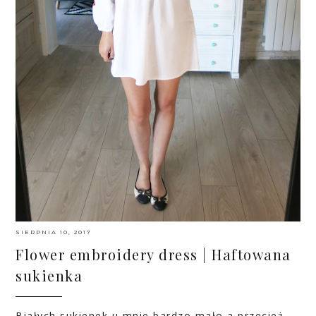
SIERPNIA 10, 2017
Flower embroidery dress | Haftowana
sukienka
Białych sukienek u mnie bardzo mało a przecież