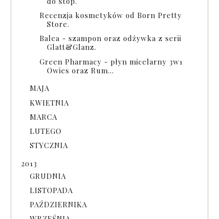
do stóp.
Recenzja kosmetyków od Born Pretty
Store.
Balea - szampon oraz odżywka z serii
Glatt&Glanz.
Green Pharmacy - płyn micelarny 3w1
Owies oraz Rum...
MAJA
KWIETNIA
MARCA
LUTEGO
STYCZNIA
2013
GRUDNIA
LISTOPADA
PAŹDZIERNIKA
WRZEŚNIA