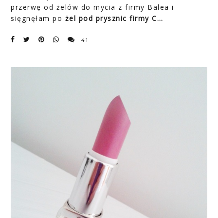
przerwę od żelów do mycia z firmy Balea i
sięgnęłam po
żel pod prysznic firmy
C…
41