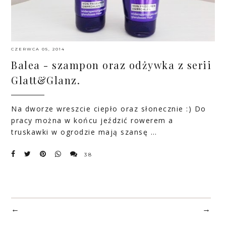
CZERWCA 05, 2014
Balea - szampon oraz odżywka z serii
Glatt&Glanz.
Na dworze wreszcie ciepło oraz słonecznie :) Do
pracy można w końcu jeździć rowerem a
truskawki w ogrodzie mają szansę …
38
←
→