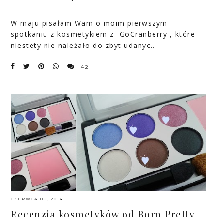
W maju pisałam Wam o moim pierwszym
spotkaniu z kosmetykiem z GoCranberry , które
niestety nie należało do zbyt udanyc…
42
CZERWCA 08, 2014
Recenzja kosmetyków od Born Pretty