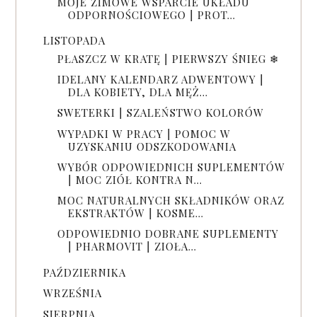
MOJE ZIMOWE WSPARCIE UKŁADU
ODPORNOŚCIOWEGO | PROT...
LISTOPADA
PŁASZCZ W KRATĘ | PIERWSZY ŚNIEG ❄
IDELANY KALENDARZ ADWENTOWY |
DLA KOBIETY, DLA MĘŻ...
SWETERKI | SZALEŃSTWO KOLORÓW
WYPADKI W PRACY | POMOC W
UZYSKANIU ODSZKODOWANIA
WYBÓR ODPOWIEDNICH SUPLEMENTÓW
| MOC ZIÓŁ KONTRA N...
MOC NATURALNYCH SKŁADNIKÓW ORAZ
EKSTRAKTÓW | KOSME...
ODPOWIEDNIO DOBRANE SUPLEMENTY
| PHARMOVIT | ZIOŁA...
PAŹDZIERNIKA
WRZEŚNIA
SIERPNIA