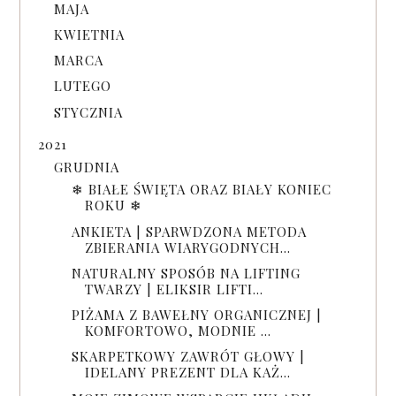
MAJA
KWIETNIA
MARCA
LUTEGO
STYCZNIA
2021
GRUDNIA
❄ BIAŁE ŚWIĘTA ORAZ BIAŁY KONIEC
ROKU ❄
ANKIETA | SPARWDZONA METODA
ZBIERANIA WIARYGODNYCH...
NATURALNY SPOSÓB NA LIFTING
TWARZY | ELIKSIR LIFTI...
PIŻAMA Z BAWEŁNY ORGANICZNEJ |
KOMFORTOWO, MODNIE ...
SKARPETKOWY ZAWRÓT GŁOWY |
IDELANY PREZENT DLA KAŻ...