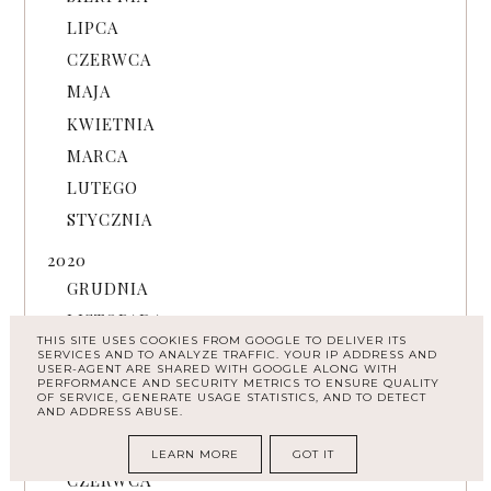
LIPCA
CZERWCA
MAJA
KWIETNIA
MARCA
LUTEGO
STYCZNIA
2020
GRUDNIA
LISTOPADA
THIS SITE USES COOKIES FROM GOOGLE TO DELIVER ITS
PAŹDZIERNIKA
SERVICES AND TO ANALYZE TRAFFIC. YOUR IP ADDRESS AND
USER-AGENT ARE SHARED WITH GOOGLE ALONG WITH
WRZEŚNIA
PERFORMANCE AND SECURITY METRICS TO ENSURE QUALITY
OF SERVICE, GENERATE USAGE STATISTICS, AND TO DETECT
AND ADDRESS ABUSE.
SIERPNIA
LIPCA
LEARN MORE
GOT IT
CZERWCA