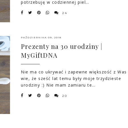
potrzebuję w codziennej piel…
24
PAŹDZIERNIKA 09, 2018
Prezenty na 30 urodziny |
MyGiftDNA
Nie ma co ukrywać i zapewne większość z Was
wie, że sześć lat temu były moje trzydzieste
urodziny :) Nie mam zamiaru te…
20