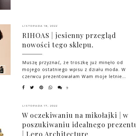
LISTOPADA 18, 2022
RIHOAS | jesienny przegląd
nowości tego sklepu.
Muszę przyznać, że troszkę już minęło od
mojego ostatniego wpisu z działu moda. W
czerwcu prezentowałam Wam moje letnie…
9
LISTOPADA 17, 2022
W oczekiwaniu na mikołajki | w
poszukiwaniu idealnego prezent
| Lego Architecture