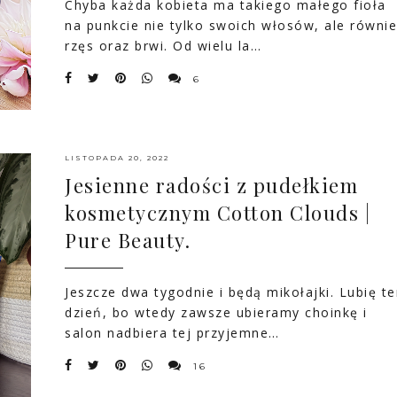
Chyba każda kobieta ma takiego małego fioła
na punkcie nie tylko swoich włosów, ale równi
rzęs oraz brwi. Od wielu la…
6
LISTOPADA 20, 2022
Jesienne radości z pudełkiem
kosmetycznym Cotton Clouds |
Pure Beauty.
Jeszcze dwa tygodnie i będą mikołajki. Lubię t
dzień, bo wtedy zawsze ubieramy choinkę i
salon nadbiera tej przyjemne…
16