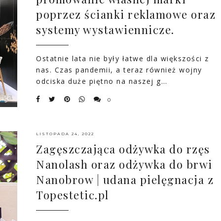
poprzez ścianki reklamowe oraz
systemy wystawiennicze.
Ostatnie lata nie były łatwe dla większości z
nas. Czas pandemii, a teraz również wojny
odciska duże piętno na naszej g…
0
LISTOPADA 24, 2022
Zagęszczająca odżywka do rzęs
Nanolash oraz odżywka do brwi
Nanobrow | udana pielęgnacja z
Topestetic.pl