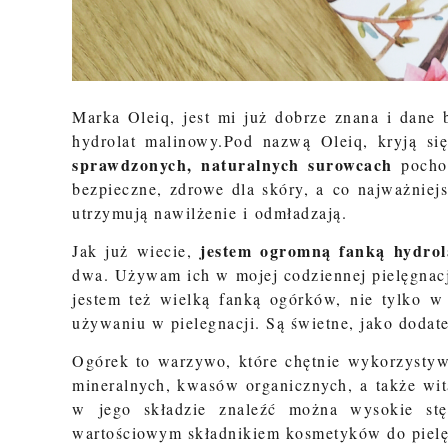
Marka Oleiq, jest mi już dobrze znana i dane
hydrolat malinowy.
Pod nazwą Oleiq, kryją si
sprawdzonych, naturalnych surowcach
pochod
bezpieczne, zdrowe dla skóry, a co najważniejs
utrzymują nawilżenie i odmładzają.
jestem ogromną fanką hydro
Jak już wiecie,
dwa. Używam ich w mojej codziennej pielęgnacj
jestem też wielką fanką ogórków, nie tylko w
używaniu w pielegnacji. Są świetne, jako doda
Ogórek to warzywo, które chętnie wykorzystywa
mineralnych, kwasów organicznych, a także wi
w jego składzie znaleźć można wysokie stę
wartościowym składnikiem kosmetyków do pielę