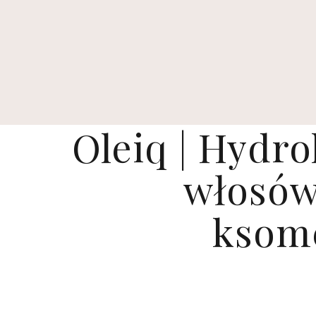
Oleiq | Hydro
włosów
ksome