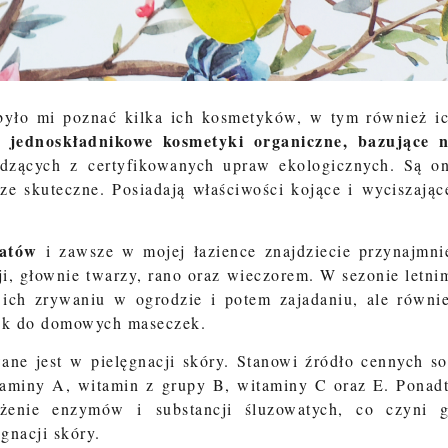
 było mi poznać kilka ich kosmetyków, w tym również i
jednoskładnikowe kosmetyki organiczne, bazujące 
ę
zących z certyfikowanych upraw ekologicznych. Są o
ze skuteczne. Posiadają właściwości kojące i wyciszając
latów
i zawsze w mojej łazience znajdziecie przynajmni
i, głownie twarzy, rano oraz wieczorem. W sezonie letni
 ich zrywaniu w ogrodzie i potem zajadaniu, ale równi
tek do domowych maseczek.
ne jest w pielęgnacji skóry. Stanowi źródło cennych so
taminy A, witamin z grupy B, witaminy C oraz E. Ponad
żenie enzymów i substancji śluzowatych, co czyni 
gnacji skóry.