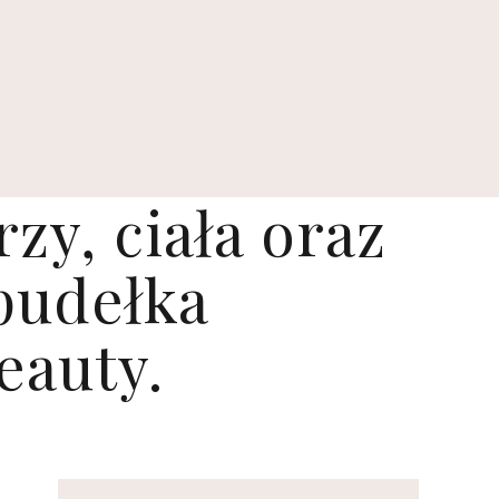
zy, ciała oraz
pudełka
eauty.