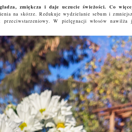
ładza, zmiękcza i daje uczucie świeżości.
Co więce
nienia na skórze. Redukuje wydzielanie sebum i zmniejs
ik przeciwstarzeniowy. W pielęgnacji włosów nawilża 