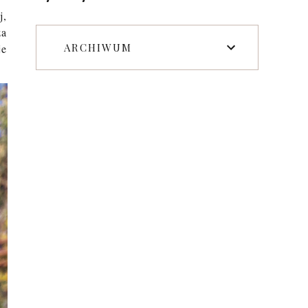
j,
za
ARCHIWUM
je