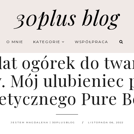
30plus blog
O MNIE
KATEGORIE
WSPÓŁPRACA
lat ogórek do twar
. Mój ulubieniec 
tycznego Pure B
JESTEM MAGDALENA | 30PLUSBLOG
LISTOPADA 06, 2022