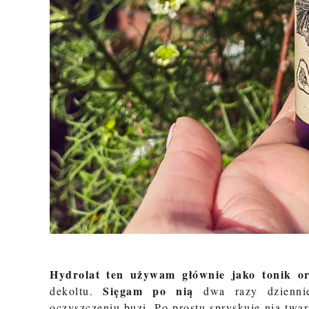
Hydrolat ten używam
głównie jako tonik or
Sięgam po nią
dekoltu.
dwa razy dziennie
oczyszczeniu buzi. Po prostu spryskuję nią twar