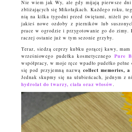
Nie wiem jak Wy, ale gdy mijają pierwsze dni 
zbliżających się Mikołajkach. Każdego roku, te
nią na kilka tygodni przed świętami, niżeli po
jakieś nowe ozdoby z pierników lub suszonyc
prace w ogrodzie i przygotowanie go do zimy. 
raczej ostanie już w tym sezonie grzyby.
Teraz, siedzą ceprzy kubku gorącej kawy, mam
Pure B
wrześniowego pudełka kosmetycznego
współpracy, w moje ręce wpadło pudełko pełne 
collect memories, a
się pod przyjemną nazwą
Jednak skupmy się na ulubieńcach, jednym z n
hydrolat do twarzy, ciała oraz włosów
.