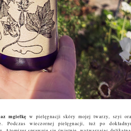
az mgiełkę
w pielęgnacji skóry mojej twarzy, szyi or
. Podczas wieczornej pielęgnacji, tuż po dokładn
z. Atomizer sprawuje się świetnie, wytwarzając delikatną