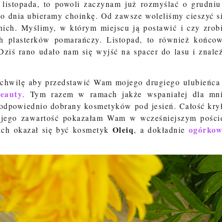
listopada, to powoli zaczynam już rozmyślać o grudniu
go dnia ubieramy choinkę. Od zawsze woleliśmy cieszyć s
 nich. Myślimy, w którym miejscu ją postawić i czy zrob
h plasterków pomarańczy. Listopad, to również końco
Dziś rano udało nam się wyjść na spacer do lasu i znale
 chwilę aby przedstawić Wam mojego drugiego ulubieńca
eauty
. Tym razem w ramach jakże wspaniałej dla mn
odpowiednio dobrany kosmetyków pod jesień. Całość kry
jego zawartość pokazałam Wam w wcześniejszym pości
Oleiq
ogórko
ich okazał się być kosmetyk
, a dokładnie