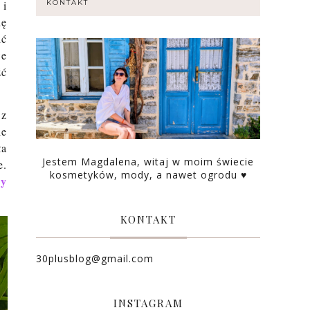
 i
KONTAKT
ię
ić
we
źć
 z
ie
ła
Jestem Magdalena, witaj w moim świecie
e.
kosmetyków, mody, a nawet ogrodu ♥
wy
KONTAKT
30plusblog@gmail.com
INSTAGRAM