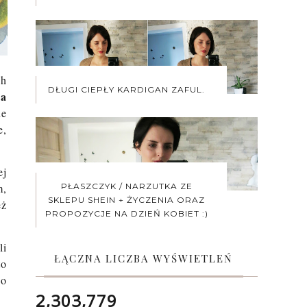
ch
DŁUGI CIEPŁY KARDIGAN ZAFUL.
na
ne
e,
ej
m,
PŁASZCZYK / NARZUTKA ZE
SKLEPU SHEIN + ŻYCZENIA ORAZ
eż
PROPOZYCJE NA DZIEŃ KOBIET :)
li
ŁĄCZNA LICZBA WYŚWIETLEŃ
to
go
2,303,779