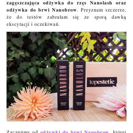
zagęszczająca odżywka do rzęs Nanolash oraz
odżywka do brwi Nanobrow
. Przyznam szczerze,
że do testów zabrałam się ze sporą dawką
ekscytacji i oczekiwań.
odżywki do brwi Nanobrow
Zacznijmy od
, której