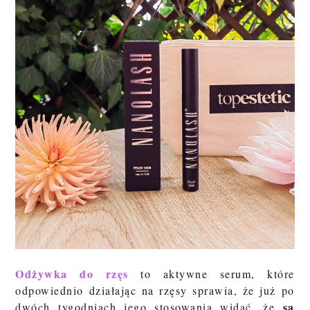
Odżywka do rzęs
to aktywne serum, które
odpowiednio działając na rzęsy sprawia, że już po
są
dwóch tygodniach jego stosowania widać, że