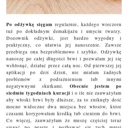
Po odżywkę sięgam
regularnie, każdego wieczoru
tuż po dokładnym demakijażu i umyciu twarzy.
Dozownik odżywki, jest bardzo wygodny i
praktyczny, co ułatwia jej nanoszenie. Zawsze
przebiega ona bezproblemowo i szybko. Odżywkę
nanoszę po całej długości brwi i pozwalam jej się
wchłonąć, działać przez całą noc. Od pierwszej jej
aplikacji po dziś dzień, nie miałam żadnych
problemów z podrażnieniem lub innymi
Obecnie jestem po
negatywnymi skutkami.
siedmiu tygodniach kuracji
i o ile nie zauważyłam
aby włoski brwi były dłuższe, za to zniknęły dość
mocno widoczne dwa miejsca bez włosów, które
czasami korygowałam kredką lub cieniem do brwi.
Co więcej, zauważyłam że muszę częściej teraz
sięgać po pęsetę i pozbywać się tych mniej