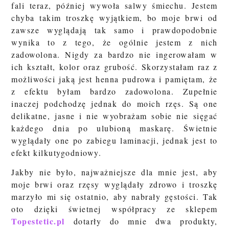
fali teraz, później wywoła salwy śmiechu. Jestem
chyba takim troszkę wyjątkiem, bo moje brwi od
zawsze wyglądają tak samo i prawdopodobnie
wynika to z tego, że ogólnie jestem z nich
zadowolona. Nigdy za bardzo nie ingerowałam w
ich kształt, kolor oraz grubość. Skorzystałam raz z
możliwości jaką jest henna pudrowa i pamiętam, że
z efektu byłam bardzo zadowolona. Zupełnie
inaczej podchodzę jednak do moich rzęs. Są one
delikatne, jasne i nie wyobrażam sobie nie sięgać
każdego dnia po ulubioną maskarę. Świetnie
wyglądały one po zabiegu laminacji, jednak jest to
efekt kilkutygodniowy.
Jakby nie było, najważniejsze dla mnie jest, aby
moje brwi oraz rzęsy wyglądały zdrowo i troszkę
marzyło mi się ostatnio, aby nabrały gęstości. Tak
oto dzięki świetnej współpracy ze sklepem
Topestetic.pl
dotarły do mnie dwa produkty,