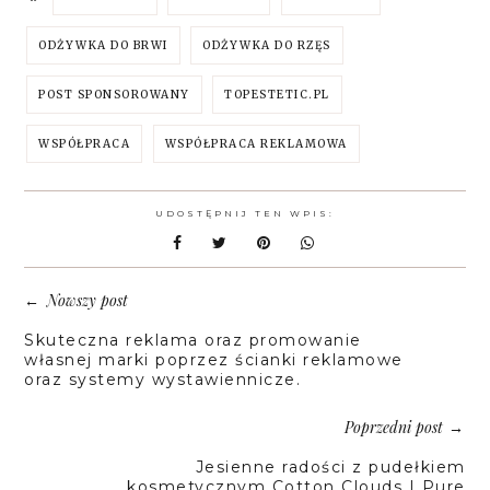
ODŻYWKA DO BRWI
ODŻYWKA DO RZĘS
POST SPONSOROWANY
TOPESTETIC.PL
WSPÓŁPRACA
WSPÓŁPRACA REKLAMOWA
UDOSTĘPNIJ TEN WPIS:
Nowszy post
←
Skuteczna reklama oraz promowanie
własnej marki poprzez ścianki reklamowe
oraz systemy wystawiennicze.
Poprzedni post
→
Jesienne radości z pudełkiem
kosmetycznym Cotton Clouds | Pure