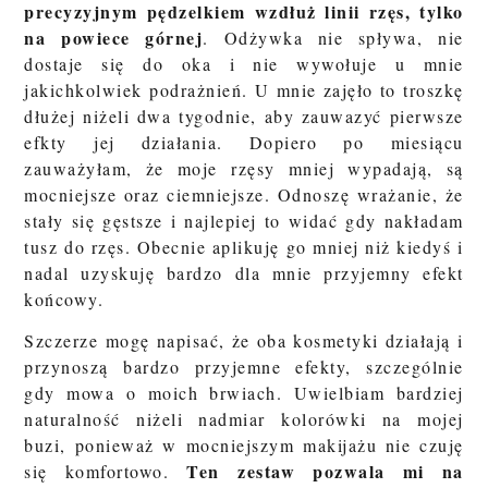
precyzyjnym pędzelkiem wzdłuż linii rzęs, tylko
na powiece górnej
. Odżywka nie spływa, nie
dostaje się do oka i nie wywołuje u mnie
jakichkolwiek podrażnień. U mnie zajęło to troszkę
dłużej niżeli dwa tygodnie, aby zauwazyć pierwsze
efkty jej działania. Dopiero po miesiącu
zauważyłam, że moje rzęsy mniej wypadają, są
mocniejsze oraz ciemniejsze. Odnoszę wrażanie, że
stały się gęstsze i najlepiej to widać gdy nakładam
tusz do rzęs. Obecnie aplikuję go mniej niż kiedyś i
nadal uzyskuję bardzo dla mnie przyjemny efekt
końcowy.
Szczerze mogę napisać, że oba kosmetyki działają i
przynoszą bardzo przyjemne efekty, szczególnie
gdy mowa o moich brwiach. Uwielbiam bardziej
naturalność niżeli nadmiar kolorówki na mojej
buzi, ponieważ w mocniejszym makijażu nie czuję
Ten zestaw pozwala mi na
się komfortowo.