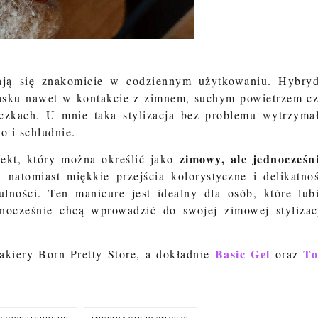
zają się znakomicie w codziennym użytkowaniu. Hybry
 blasku nawet w kontakcie z zimnem, suchym powietrzem c
czkach. U mnie taka stylizacja bez problemu wytrzyma
o i schludnie.
zimowy, ale jednocześn
fekt, który można określić jako
natomiast miękkie przejścia kolorystyczne i delikatno
tulności. Ten manicure jest idealny dla osób, które lub
dnocześnie chcą wprowadzić do swojej zimowej stylizac
Basic Gel
T
akiery Born Pretty Store, a dokładnie
oraz