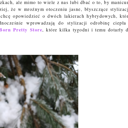
zkach, ale mimo to wiele z nas lubi dbać o to, by manicu
ziej, że w mroźnym otoczeniu jasne, błyszczące stylizac
 chcę opowiedzieć o dwóch lakierach hybrydowych, któ
nocześnie wprowadzają do stylizacji odrobinę ciepła
Born Pretty Store
, które kilka tygodni i temu dotarły 