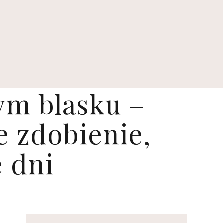
m blasku –
e zdobienie,
e dni