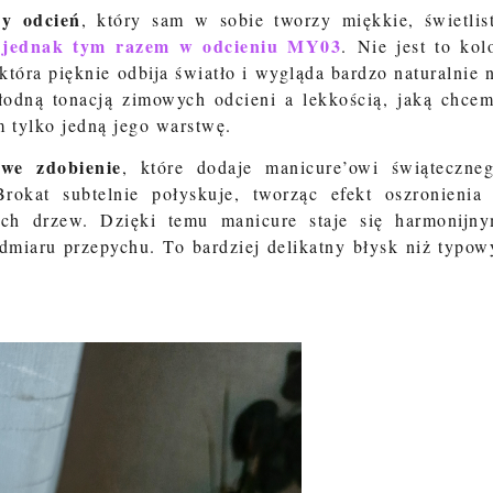
ny odcień
, który sam w sobie tworzy miękkie, świetlis
 jednak tym razem w odcieniu
MY03
.
Nie jest to kol
która pięknie odbija światło i wygląda bardzo naturalnie 
odną tonacją zimowych odcieni a lekkością, jaką chce
 tylko jedną jego warstwę.
owe zdobienie
, które dodaje manicure’owi świąteczne
Brokat subtelnie połyskuje, tworząc efekt oszronienia
ach drzew. Dzięki temu manicure staje się harmonijn
dmiaru przepychu. To bardziej delikatny błysk niż typow