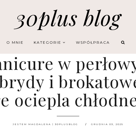
30plus blog
O MNIE
KATEGORIE
WSPÓŁPRACA
nicure w perłowy
brydy i brokatow
e ociepla chłodn
JESTEM MAGDALENA | 30PLUSBLOG
GRUDNIA 03, 2025