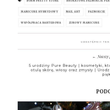
BORN PRETTY STORE
BROKATOWE PAZNOKCIE PE
MANICURE HYBRYDOWY
NAIL ART
PAZNOKCIE
WSPÓŁPRACA BARTEROWA
ZIMOWY MANICURE
UDOSTĘPNIJ TEN
Nowszy 
←
5 urodziny Pure Beauty | kosmetyki, kt
otulą skórę, włosy oraz zmysły | Urodz
pię
PODO