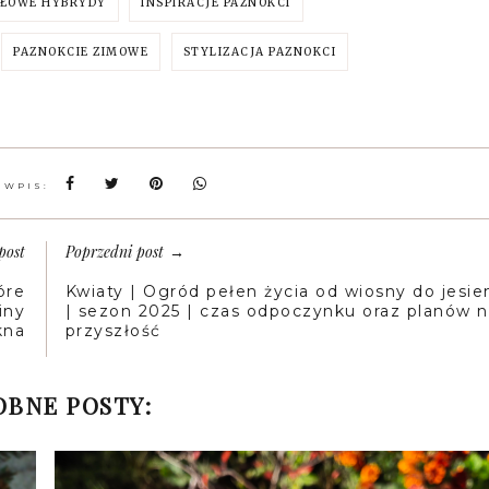
RŁOWE HYBRYDY
INSPIRACJE PAZNOKCI
PAZNOKCIE ZIMOWE
STYLIZACJA PAZNOKCI
 WPIS:
post
Poprzedni post
→
óre
Kwiaty | Ogród pełen życia od wiosny do jesie
iny
| sezon 2025 | czas odpoczynku oraz planów 
kna
przyszłość
BNE POSTY: