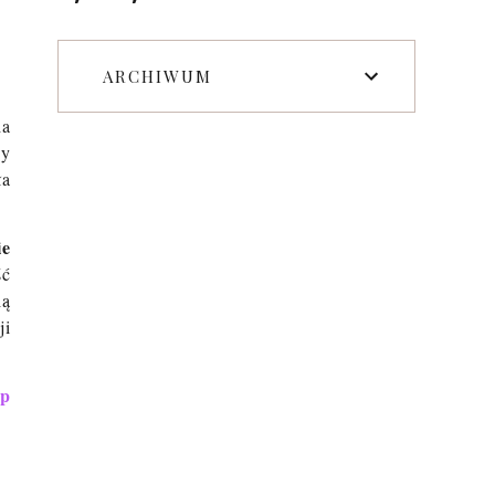
ARCHIWUM
da
zy
ła
ie
ść
ią
ji
op