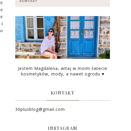
re
KONTAKT
je
re
 i
do
Jestem Magdalena, witaj w moim świecie
kosmetyków, mody, a nawet ogrodu ♥
KONTAKT
30plusblog@gmail.com
INSTAGRAM