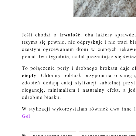
trwałość
Jeśli chodzi o
, oba lakiery sprawd
trzyma się pewnie, nie odpryskuje i nie traci
częstym ogrzewaniem dłoni w ciepłych rękawi
ponad dwa tygodnie, nadal prezentując się śwież
To połączenie perły i drobnego brokatu daje e
ciepły
. Chłodny poblask przypomina o śniegu, 
zdobień dodają całej stylizacji subtelnej przy
elegancję, minimalizm i naturalny efekt, a je
odrobinę blasku.
W stylizacji wykorzystałam również dwa inne l
Gel
.