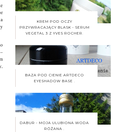
te
or
na
KREM POD OCZY
my
PRZYWRACAJĄCY BLASK - SERUM
VEGETAL 3 Z YVES ROCHER.
go
 –
ym
y,
BAZA POD CIENIE ARTDECO
EYESHADOW BASE .
DABUR - MOJA ULUBIONA WODA
RÓŻANA .