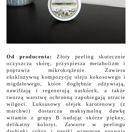
Od producenta:
Złoty peeling skutecznie
oczyszcza skórę, przyspiesza metabolizm i
poprawia mikrokrążenie. Zawiera
ekskluzywną kompozycję oleju kokosowego i
migdałowego, które dogłębnie odżywiają,
nawilżają i regenerują naskórek, a także
tworzą warstwę ochronną zapobiegają utracie
wilgoci. Luksusowy olejek karotenowy (z
marchwi) dostarcza maksymalną dawkę
witamin z grupy B nadając skórze piękny,
delikatny koloryt. Zawarte w peelingu
drobinki cukru i pestki winogron usuwają