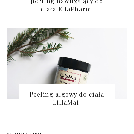
peeling nawilżający do
ciała ElfaPharm.
Peeling algowy do ciała
LiIlaMai.