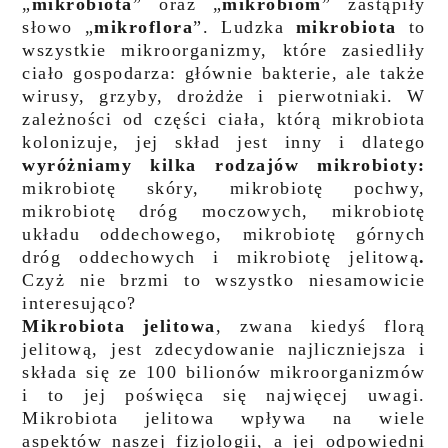
„
mikrobiota
” oraz „
mikrobiom
” zastąpiły
słowo „
mikroflora
”.
Ludzka
mikrobiota
to
wszystkie mikroorganizmy, które zasiedliły
ciało gospodarza: głównie bakterie, ale także
wirusy, grzyby, drożdże i pierwotniaki. W
zależności od części ciała, którą mikrobiota
kolonizuje, jej skład jest inny i dlatego
wyróżniamy kilka rodzajów mikrobioty:
mikrobiotę skóry, mikrobiotę pochwy,
mikrobiotę dróg moczowych, mikrobiotę
układu oddechowego, mikrobiotę górnych
dróg oddechowych i mikrobiotę jelitową
.
Czyż nie brzmi to wszystko niesamowicie
interesująco?
Mikrobiota jelitowa
, zwana kiedyś florą
jelitową, jest zdecydowanie najliczniejsza i
składa się ze 100 bilionów mikroorganizmów
i to jej poświęca się najwięcej uwagi.
Mikrobiota jelitowa wpływa na wiele
aspektów naszej fizjologii, a jej odpowiedni