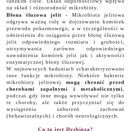
ludzkim ciele. Układ odpornościowy wpływa
na skład i różnorodność mikrobioty.
Błona śluzowa jelit -
Mikrobiota jelitowa
odgrywa ważną rolę w dojrzewaniu komórek
przewodu pokarmowego, a w szczególności w
odniesieniu do osiągania przez błonę śluzową
jelit odpowiedniego rozmiaru i grubości,
utrzymywania zarówno odpowiedniego
nawodnienia komórek jelit jak i aktywności
enzymatycznej błony śluzowej.
W najnowszych badaniach scharakteryzowano
inne funkcje mikrobioty. Niektóre bakterie
mikrobioty jelitowej
mogą chronić przed
chorobami zapalnymi i metabolicznymi
,
podczas gdy inne mogą wywoływać nie tylko
te choroby, ale także przyczyniać się do
wystąpienia zaburzeń zachowań
(behawioralnych) i chorób neurologicznych.
Co to jest Dysbioza?