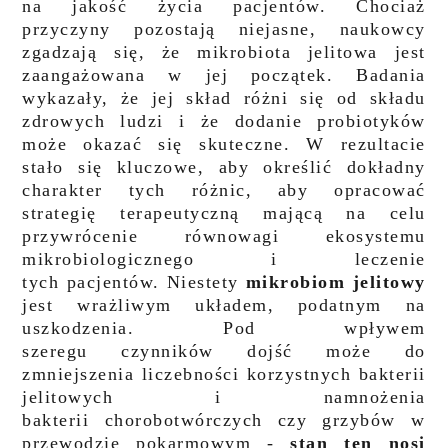
na jakość życia pacjentów.
Chociaż
przyczyny pozostają niejasne, naukowcy
zgadzają się, że mikrobiota jelitowa jest
zaangażowana w jej
początek. Badania
wykazały, że jej skład różni się od składu
zdrowych ludzi i że dodanie probiotyków
może
okazać się
skuteczne. W rezultacie
stało się kluczowe, aby określić dokładny
charakter tych różnic, aby opracować
strategię
terapeutyczną mającą na celu
przywrócenie równowagi ekosystemu
mikrobiologicznego i leczenie
tych
pacjentów.
Niestety
mikrobiom jelitowy
jest wrażliwym układem, podatnym na
uszkodzenia. Pod wpływem
szeregu
czynników dojść może do
zmniejszenia liczebności korzystnych bakterii
jelitowych i namnożenia
bakterii
chorobotwórczych czy grzybów w
przewodzie pokarmowym -
stan ten nosi