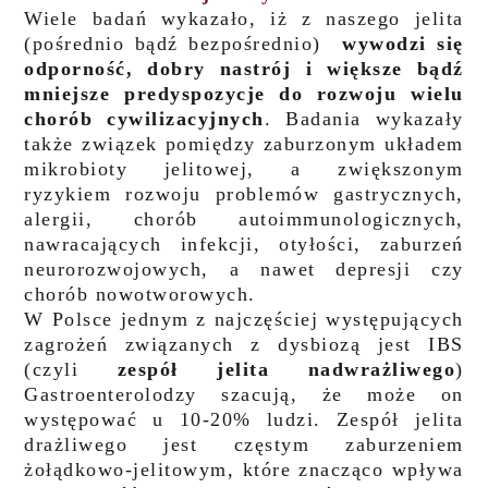
Wiele badań wykazało, iż z naszego jelita
(pośrednio bądź bezpośrednio)
wywodzi się
odporność, dobry
nastrój i większe bądź
mniejsze predyspozycje do rozwoju wielu
chorób cywilizacyjnych
.
Badania wykazały
także związek pomiędzy zaburzonym układem
mikrobioty jelitowej, a zwiększonym
ryzykiem
rozwoju problemów gastrycznych,
alergii, chorób autoimmunologicznych,
nawracających infekcji, otyłości,
zaburzeń
neurorozwojowych, a nawet depresji czy
chorób nowotworowych.
W Polsce jednym z najczęściej występujących
zagrożeń związanych z dysbiozą jest IBS
(czyli
zespół jelita
nadwrażliwego
)
Gastroenterolodzy szacują, że może on
występować u 10-20% ludzi. Zespół jelita
drażliwego
jest częstym zaburzeniem
żołądkowo-jelitowym, które znacząco wpływa