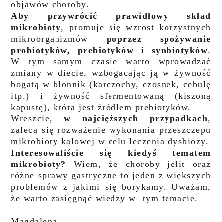
objawów choroby.
Aby przywrócić prawidłowy skład
mikrobioty
, promuje się wzrost korzystnych
mikroorganizmów
poprzez
spożywanie
probiotyków, prebiotyków i synbiotyków
.
W tym samym czasie warto wprowadzać
zmiany w
diecie, wzbogacając ją w żywność
bogatą w błonnik (karczochy, czosnek, cebulę
itp.) i żywność sfermentowaną
(kiszoną
kapustę), która jest źródłem prebiotyków.
Wreszcie,
w najcięższych przypadkach
,
zaleca się rozważenie wykonania przeszczepu
mikrobioty kałowej w
celu leczenia dysbiozy.
Interesowaliście się kiedyś tematem
mikrobioty?
Wiem, że choroby jelit oraz
różne sprawy gastryczne to jeden z większych
problemów z jakimi się borykamy. Uważam,
że warto zasięgnąć wiedzy w tym temacie.
Magdalena