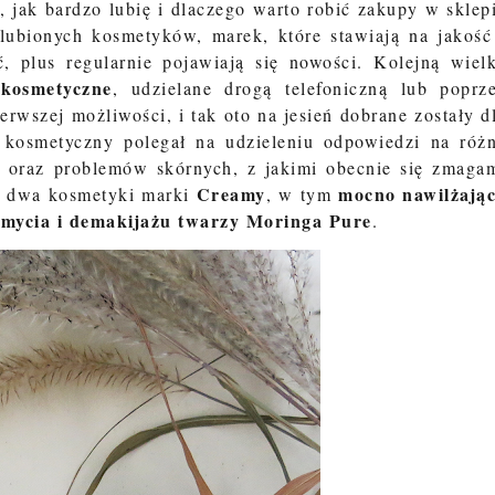
ak bardzo lubię i dlaczego warto robić zakupy w sklep
lubionych kosmetyków, marek, które stawiają na jakość
 plus regularnie pojawiają się nowości. Kolejną wiel
kosmetyczne
, udzielane drogą telefoniczną lub poprz
erwszej możliwości, i tak oto na jesień dobrane zostały d
kosmetyczny polegał na udzieleniu odpowiedzi na róż
cji oraz problemów skórnych, z jakimi obecnie się zmaga
Creamy
mocno nawilżają
am dwa kosmetyki marki
, w tym
 mycia i demakijażu twarzy Moringa Pure
.