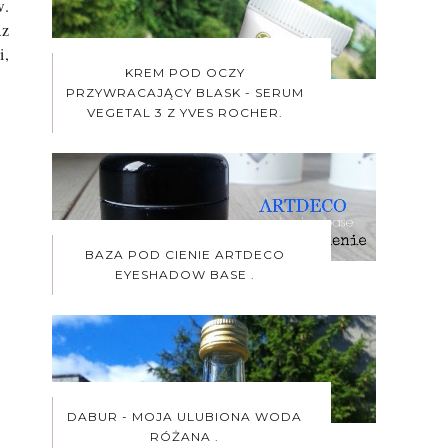
w.
az
i,
KREM POD OCZY
PRZYWRACAJĄCY BLASK - SERUM
VEGETAL 3 Z YVES ROCHER.
BAZA POD CIENIE ARTDECO
EYESHADOW BASE .
DABUR - MOJA ULUBIONA WODA
RÓŻANA .