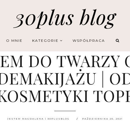
30plus blog
O MNIE
KATEGORIE
WSPÓŁPRACA
REM DO TWARZY 
 DEMAKIJAŻU | 
KOSMETYKI TOPE
JESTEM MAGDALENA | 30PLUSBLOG
PAŹDZIERNIKA 20, 2021