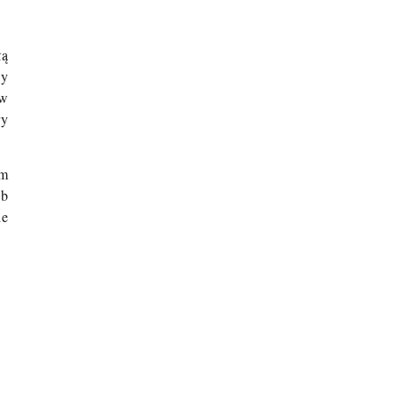
łą
ny
 w
ry
ym
ób
ie