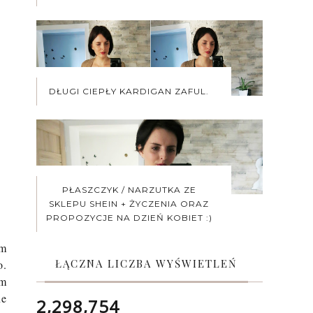
DŁUGI CIEPŁY KARDIGAN ZAFUL.
PŁASZCZYK / NARZUTKA ZE
SKLEPU SHEIN + ŻYCZENIA ORAZ
PROPOZYCJE NA DZIEŃ KOBIET :)
im
ŁĄCZNA LICZBA WYŚWIETLEŃ
o.
am
ne
2,298,754