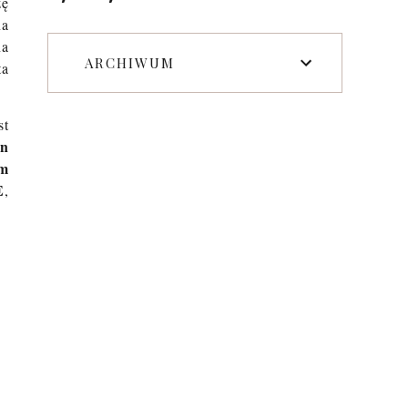
zę
na
na
ARCHIWUM
ta
st
on
em
E
,