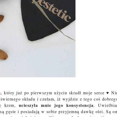
a
, który już po pierwszym użyciu skradł moje serce ♥ N
świetnego składu i czułam, iż wyjdzie z tego coś dobreg
ucieszyła mnie jego konsystencja
ię krem,
. Uwielbi
 są gęste i posiadają w sobie przyjemną dawkę olei. Są o