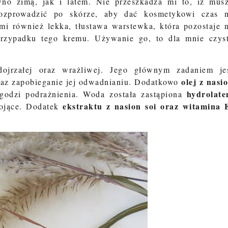
no zimą, jak i latem. Nie przeszkadza mi to, iż mus
rozprowadzić po skórze, aby dać kosmetykowi czas 
mi również lekka, tłustawa warstewka, która pozostaje 
przypadku tego kremu. Używanie go, to dla mnie czys
ojrzałej oraz wrażliwej. Jego głównym zadaniem je
olej z nasi
oraz zapobieganie jej odwadnianiu. Dodatkowo
hydrolat
odzi podrażnienia. Woda została zastąpiona
ekstraktu z nasion soi oraz witamina 
kojące. Dodatek