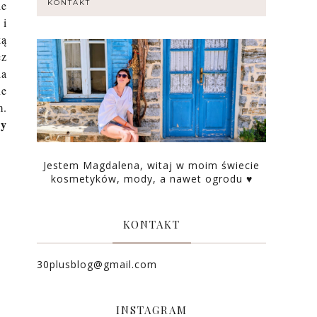
ie
KONTAKT
 i
ką
ez
la
ne
m.
cy
Jestem Magdalena, witaj w moim świecie
kosmetyków, mody, a nawet ogrodu ♥
KONTAKT
30plusblog@gmail.com
INSTAGRAM