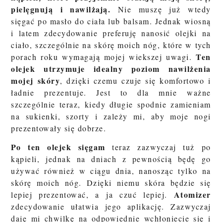
pielęgnują i nawilżają.
Nie muszę już wtedy
sięgać po masło do ciała lub balsam. Jednak wiosną
i latem zdecydowanie preferuję nanosić olejki na
ciało, szczególnie na skórę moich nóg, które w tych
Ten
porach roku wymagają mojej wiekszej uwagi.
olejek utrzymuje idealny poziom nawilżenia
mojej skóry
, dzięki czemu czuje się komfortowo i
ładnie prezentuje. Jest to dla mnie ważne
szczególnie teraz, kiedy długie spodnie zamieniam
na sukienki, szorty i zależy mi, aby moje nogi
prezentowały się dobrze.
Po ten olejek sięgam
teraz zazwyczaj tuż po
kąpieli, jednak na dniach z pewnością będę go
używać również w ciągu dnia, nanosząc tylko na
skórę moich nóg. Dzięki niemu skóra będzie się
Atomizer
lepiej prezentować, a ja czuć lepiej.
zdecydowanie ułatwia jego aplikację. Zazwyczaj
daję mi chwilkę na odpowiednie wchłoniecie się i