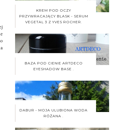
KREM POD OCZY
PRZYWRACAJĄCY BLASK - SERUM
VEGETAL 3 Z YVES ROCHER.
ej
ie
go
na
BAZA POD CIENIE ARTDECO
EYESHADOW BASE .
DABUR - MOJA ULUBIONA WODA
RÓŻANA .