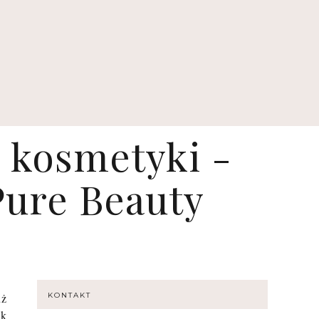
 kosmetyki -
Pure Beauty
uż
KONTAKT
ek