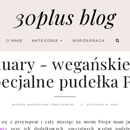
30plus blog
O MNIE
KATEGORIE
WSPÓŁPRACA
uary - wegańskie
ecjalne pudełka 
JESTEM MAGDALENA | 30PLUSBLOG
STYCZNIA 14, 2024
 się z przytupem i cały miesiąc na moim blogu mam j
uty
oraz ich dodatkowych, specjalnych wydań pudeł