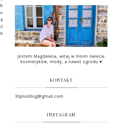
ub
do
ią
ki
su
Jestem Magdalena, witaj w moim świecie
kosmetyków, mody, a nawet ogrodu ♥
KONTAKT
30plusblog@gmail.com
INSTAGRAM