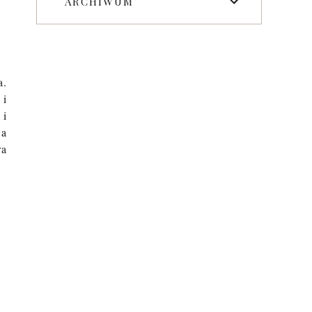
ARCHIWUM
a.
 i
 i
wa
ra