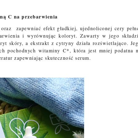
iną C na przebarwienia
raz zapewniać efekt gładkiej, ujednoliconej cery pełn
arwienia i wyrównując koloryt. Zawarty w jego składz
yt skóry, a ekstrakt z cytryny działa rozświetlająco. Je
szych pochodnych witaminy C*, która jest mniej podatna 
eratur zapewniając skuteczność serum.