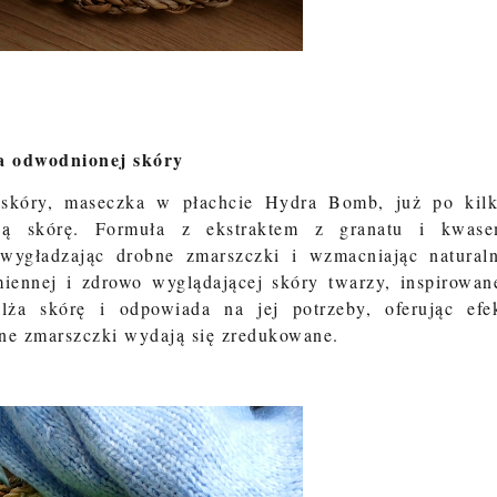
la odwodnionej skóry
j skóry, maseczka w płachcie Hydra Bomb, już po kil
oną skórę. Formuła z ekstraktem z granatu i kwas
wygładzając drobne zmarszczki i wzmacniając natural
iennej i zdrowo wyglądającej skóry twarzy, inspirowan
lża skórę i odpowiada na jej potrzeby, oferując efe
bne zmarszczki wydają się zredukowane.