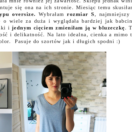
ała mnie również jej zawartość. Sklepu jednak win
ntuje się ona na ich stronie. Miesiąc temu skusił
ypu oversize.
Wybrałam
rozmiar S
, najmniejszy
ę o wiele za duża i wyglądała bardziej jak babci
zki i
jednym cięciem zmieniłam ją w bluzeczkę
. 
ość i delikatność. Na lato idealna, cienka a mimo 
olor. Pasuje do szortów jak i długich spodni :)