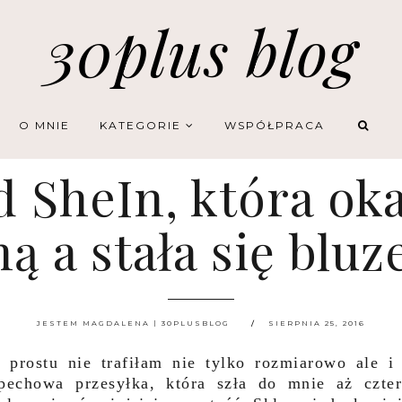
30plus blog
O MNIE
KATEGORIE
WSPÓŁPRACA
 SheIn, która oka
ą a stała się bluz
JESTEM MAGDALENA | 30PLUSBLOG
SIERPNIA 25, 2016
 prostu nie trafiłam nie tylko rozmiarowo ale i
pechowa przesyłka, która szła do mnie aż czte