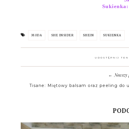
Sukienka:
MODA
SHE INSIDER
SHEIN
SUKIENKA
UDOSTĘPNIJ TEN
Nowszy 
←
Tisane: Miętowy balsam oraz peeling do u
PODO