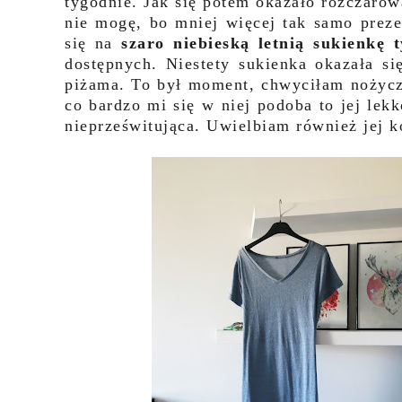
tygodnie. Jak się potem okazało rozczarow
nie mogę, bo mniej więcej tak samo preze
się na
szaro niebieską letnią sukienkę t
dostępnych. Niestety sukienka okazała si
piżama. To był moment, chwyciłam nożyc
co bardzo mi się w niej podoba to jej lekk
nieprześwitująca. Uwielbiam również jej k