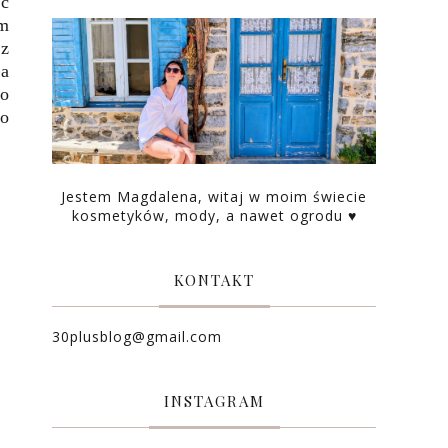
ić
am
 z
na
To
to
Jestem Magdalena, witaj w moim świecie
kosmetyków, mody, a nawet ogrodu ♥
KONTAKT
30plusblog@gmail.com
INSTAGRAM