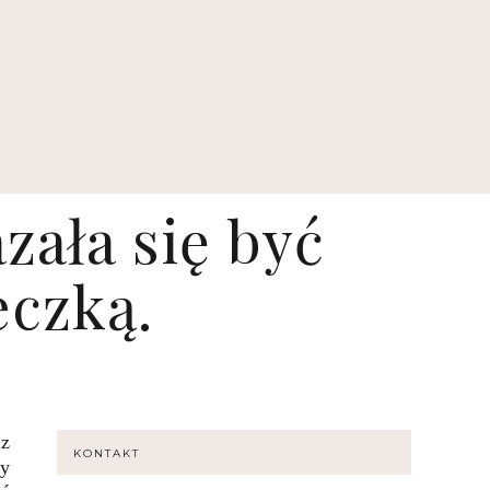
zała się być
eczką.
 z
KONTAKT
ry