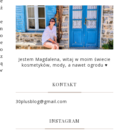
ie
eż
ie
ym
co
we
do
az
Jestem Magdalena, witaj w moim świecie
ą
kosmetyków, mody, a nawet ogrodu ♥
 w
KONTAKT
30plusblog@gmail.com
INSTAGRAM