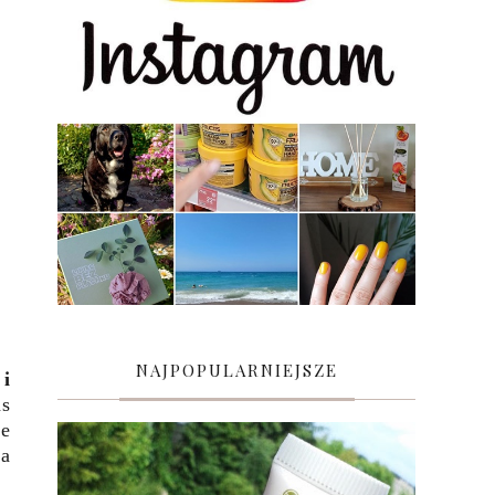
NAJPOPULARNIEJSZE
 i
as
ze
ta