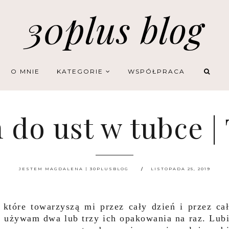
30plus blog
O MNIE
KATEGORIE
WSPÓŁPRACA
 do ust w tubce | 
JESTEM MAGDALENA | 30PLUSBLOG
LISTOPADA 25, 2019
które towarzyszą mi przez cały dzień i przez ca
aj używam dwa lub trzy ich opakowania na raz. Lub