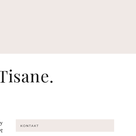
Tisane.
ły
KONTAKT
ię