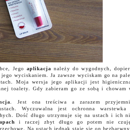
ubce, Jego
aplikacja
należy do wygodnych, dopie
 jego wyciskaniem. Ja zawsze wyciskam go na pal
ch. Moja wersja jego aplikacji jest higieniczn
nnej toalety. Gdy zabieram go ze sobą i chowam
ncja
. Jest ona treściwa a zarazem przyjemn
ustach. Wyczuwalna jest ochronna warstewka
ych. Dość długo utrzymuje się na ustach i ich n
apach
i raczej zbyt długo go potem nie czuj
orzechowe. Na ustach jednak staje się on bezbarwny