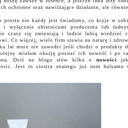
 noszę zawsze w torebce, a jeszcze inna leży sob
ich ochronne oraz nawilżające działanie, ale równi
po prostu nie każdy jest świadomy, co kryje w sob
o i wyłącznie obietnicami producenta lub ładn
e czasy się zmieniają i ludzie lubią wiedzieć 
wi. Co więcej, wiele firm stawia na naturę i zdro
lku lat mnie nie zawodzi jeśli chodzi o produkty 
kolejny miałam okazję poznać ich nowość i po r
czona. Dziś na blogu słów kilka o
nowości
jak
assic. Jest to siostra znanego już nam balsamu