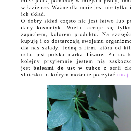
mieć jedną pomadkę w miejscu pracy, inną
w łazience. Ważne dla mnie jest nie tylko 
ich skład.
O dobry skład często nie jest łatwo lub 
dany kosmetyk. Wielu kieruje się tylk
zapachem, kolorem produktu. Na szczęści
kupuję i co dostarczają swojemu organizmo
dla nas składy. Jedną z firm, która od ki
usta, jest polska marka
Tisane
. Po raz 
kolejny przyjemnie jestem nią zasko
jest
balsami do ust w tubce
z serii cl
słoiczku, o którym możecie poczytać
tutaj
.