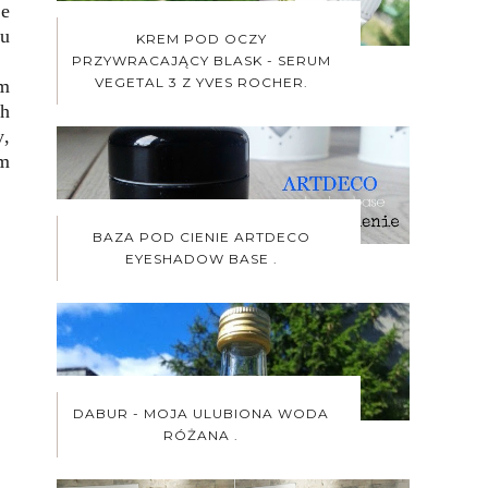
ie
mu
KREM POD OCZY
PRZYWRACAJĄCY BLASK - SERUM
VEGETAL 3 Z YVES ROCHER.
ym
ch
y,
em
BAZA POD CIENIE ARTDECO
EYESHADOW BASE .
DABUR - MOJA ULUBIONA WODA
RÓŻANA .