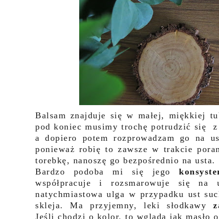
Balsam znajduje się w małej, miękkiej t
pod koniec musimy trochę potrudzić się z
a dopiero potem rozprowadzam go na usta
ponieważ robię to zawsze w trakcie pora
torebkę, nanoszę go bezpośrednio na usta.
Bardzo podoba mi się jego
konsyste
współpracuje i rozsmarowuje się na 
natychmiastowa ulga w przypadku ust such
skleja. Ma przyjemny, leki słodkawy
z
Jeśli chodzi o kolor, to wgląda jak masło 