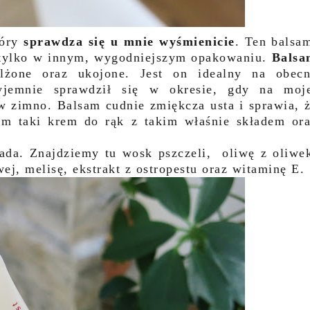
tóry
sprawdza się u mnie wyśmienicie
. Ten balsa
, tylko w innym, wygodniejszym opakowaniu.
Balsa
żone oraz ukojone. Jest on idealny na obec
yjemnie sprawdził się w okresie, gdy na moj
zw zimno. Balsam cudnie zmiękcza usta i sprawia, 
ym taki krem do rąk z takim właśnie składem or
iada. Znajdziemy tu
wosk pszczeli, oliwę z oliwe
ej, melisę, ekstrakt z ostropestu oraz witaminę E.