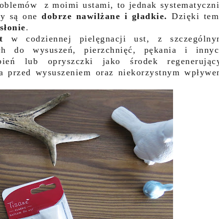
roblemów z moimi ustami, to jednak systematyczn
dy są one
dobrze nawilżane i gładkie.
Dzięki te
słonie
.
t
w codziennej pielęgnacji ust, z szczególn
h do wysuszeń, pierzchnięć, pękania i inny
bień lub opryszczki jako środek regenerując
sta przed wysuszeniem oraz niekorzystnym wpływ