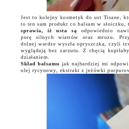
Jest to kolejny kosmetyk do ust Tisane, k
to ten sam produkt co balsam w słoiczku
sprawia, iż usta są
odpowiednio nawil
porę silnych wiatrów oraz mrozu. Prz
dolnej wardze wyszła opryszczka, czyli t
wyglądają bez zarzutu. Z chęcią kupiłab
działaniem.
Skład balsamu
jak najbardziej mi odpow
olej rycynowy, ekstrakt z jeżówki purpurow