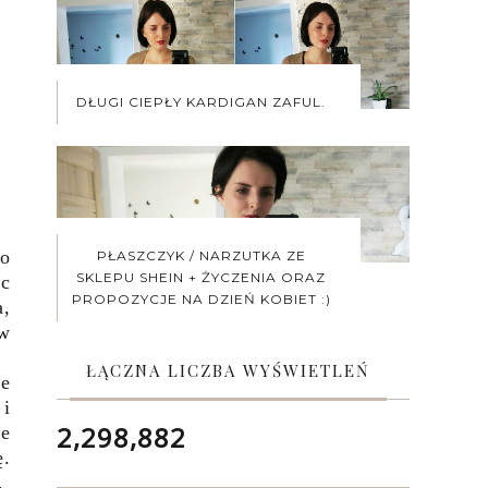
DŁUGI CIEPŁY KARDIGAN ZAFUL.
ro
PŁASZCZYK / NARZUTKA ZE
SKLEPU SHEIN + ŻYCZENIA ORAZ
ec
PROPOZYCJE NA DZIEŃ KOBIET :)
a,
 w
ŁĄCZNA LICZBA WYŚWIETLEŃ
ie
 i
2,298,882
ie
ę.
.