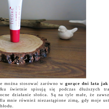
óre można stosować zarówno w
gorące dni lata jak
u świetnie spisują się podczas dłuższych tr
cne działanie słońca. Są na tyle małe, że zaws
 dla mnie również niezastąpione zimą, gdy moje us
chłodu.