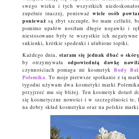
swego wieku i tych wszystkich niedoskonałos
wiele osób powta
zupełnie inaczej, ponieważ
ponieważ
są zbyt szczupłe, bo mam cellulit, 
pomimo upałów nosiłam długie nogawki i ręk
niestosowane były te wszystkie ich negatywne 
sukienki, krótkie spodenki i ulubione topiki.
staram się jednak dbać o skór
Każdego dnia,
odpowiednią dawkę nawilż
by otrzymywała
Body Bal
czynnościach pomaga mi kosmetyk
Polemika
.
To moje pierwsze spotkanie z tą mark
tygodni używam dwa kosmetyki marki Polemika,
przyjrzeć mu się bliżej. Ten kosmetyk dotarł 
się kosmetyczne nowości i w szczególności te, k
na dobry skład kosmetyku oraz na polskie marki