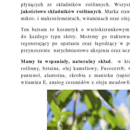
płynących ze składników roślinnych. Wszy
jakościowo składników roślinnych
. Marka staw
mikro- i makroelementach, witaminach oraz olej
Ten balsam to kosmetyk o wielokierunkowym d
do każdego typu skóry. Możemy go traktować
regenerujący po opalaniu oraz łagodzący w p
przynoszenie natychmiastowe ukojenia oraz ucz
Mamy tu wspaniały, naturalny skład
, w kt
roślinny, betaina, olej kameliowy, Fucocert®,
pantenol, alantoina, skrobia z manioku (tapi
witamina E, analog ceramidów z oleju meadowfo