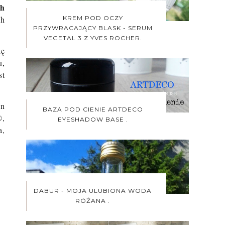
ch
KREM POD OCZY
ch
PRZYWRACAJĄCY BLASK - SERUM
VEGETAL 3 Z YVES ROCHER.
ię
u,
st
an
BAZA POD CIENIE ARTDECO
®,
EYESHADOW BASE .
a,
DABUR - MOJA ULUBIONA WODA
RÓŻANA .