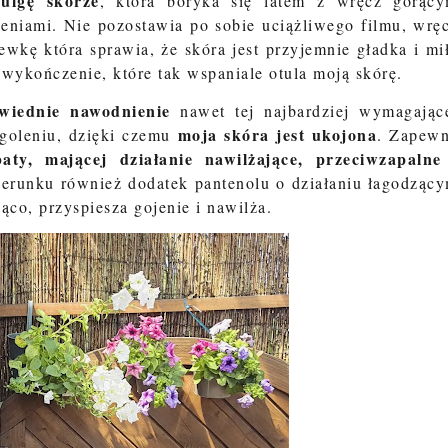
ulgę skórze
, która boryka się latem z wręcz gorąc
niami. Nie pozostawia po sobie uciążliwego filmu, wrę
ewkę która sprawia, że skóra jest przyjemnie gładka i mi
ykończenie, które tak wspaniale otula moją skórę.
wiednie nawodnienie
nawet tej najbardziej wymagając
moja skóra jest ukojona
 goleniu, dzięki czemu
. Zapew
aty, mającej działanie nawilżające, przeciwzapalne
kierunku również dodatek pantenolu o działaniu łagodząc
jąco, przyspiesza gojenie i nawilża.