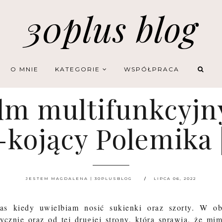
30plus blog
O MNIE
KATEGORIE
WSPÓŁPRACA
lm multifunkcyjn
kojący Polemika |
JESTEM MAGDALENA | 30PLUSBLOG
LIPCA 06, 2022
zas kiedy uwielbiam nosić sukienki oraz szorty. W o
ycznie oraz od tej drugiej strony, która sprawia, że mi