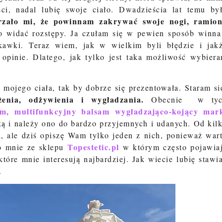
ci, nadal lubię swoje ciało. Dwadzieścia lat temu by
rzało mi, że powinnam zakrywać swoje nogi, ramio
bo widać rozstępy. Ja czułam się w pewien sposób winna
awki. Teraz wiem, jak w wielkim byli błędzie i jak
opinie. Dlatego, jak tylko jest taka możliwość wybier
ę
mojego ciała, tak by dobrze się prezentowała. Staram si
enia, odżywienia i wygładzania.
Obecnie w tyc
m, multifunkcyjny balsam wygładzająco-kojący mar
ą i należy ono do bardzo przyjemnych i udanych. Od kil
 ale dziś opiszę Wam tylko jeden z nich, ponieważ war
Topestetic.pl
do mnie ze sklepu
w którym często pojawia
tóre mnie interesują najbardziej. Jak wiecie lubię stawi
.