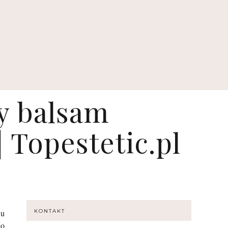
y balsam
 Topestetic.pl
bu
KONTAKT
mo