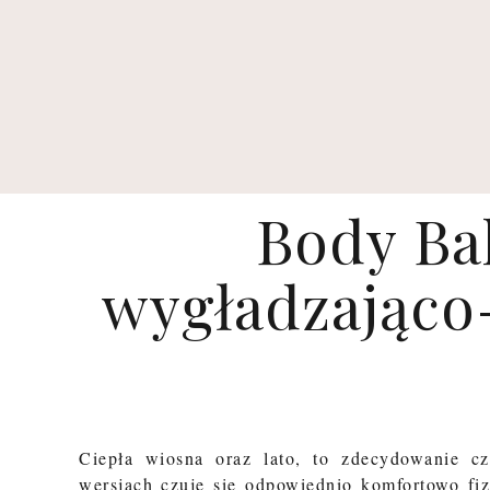
Body Ba
wygładzająco-
Ciepła wiosna oraz lato, to zdecydowanie c
wersjach czuję się odpowiednio komfortowo fiz