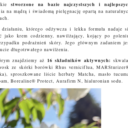
stworzone na bazie najczystszych i najlepszy
stkie
ia na mądrą i świadomą pielęgnację opartą na naturalny
ach.
ziałaniu, którego odżywcza i lekka formuła nadaje s
 jako krem codzienny, nawilżający, kojący po goleni
rzypadku podrażnień skóry. Jego głównym zadaniem je
ucie długotrwałego nawilżenia.
16 składników aktywnych:
órym znajdziemy aż
skwal
 wosk ze skórki borówki Rhus verniciflua, MARSturizer
oka), sproszkowane liście herbaty Matcha, masło tucum
am, Borealine® Protect, Aurafirm N, hialuronian sodu.