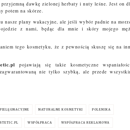
rzyjemną dawkę zielonej herbaty i nuty leśne. Jest on d
y potem na skórze.
u nasze plany wakacyjne, ale jeśli wybór padnie na morz
pojedzie z nami, będąc dla mnie i skóry mojego mę
ałaniem tego kosmetyku, że z pewnością skuszę się na in
tic.pl
pojawiają się takie kosmetyczne wspaniałośc
zagwarantowaną nie tylko szybką, ale przede wszystk
PIELĘGNACYJNE
NATURALNE KOSMETYKI
POLEMIKA
STETIC.PL
WSPÓŁPRACA
WSPÓŁPRACA REKLAMOWA