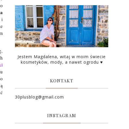
ło
na
 i
że
am
ę,
Jestem Magdalena, witaj w moim świecie
h
kosmetyków, mody, a nawet ogrodu ♥
ki
ku
to
KONTAKT
ją
ać
30plusblog@gmail.com
INSTAGRAM