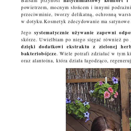
natychmiastowy komfort i 
Balsam przynosi
powietrzem, mocnym słońcem i innymi podrażnie
przeciwminie, tworzy delikatną, ochronną warst
w dotyku.Kosmetyk zdecydowanie ma satynowe w
systematycznie używanie zapewni odpo
Jego
skórze. Uwielbiam po niego sięgać również po
dzięki dodatkowi ekstraktu z zielonej herb
bakteriobójcze
. Wiele potrafi zdziałać w tym 
oraz alantoina, która działa łagodząco, regeneru