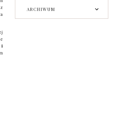
ym
cz
ARCHIWUM
ła
ej
ne
 i
ym