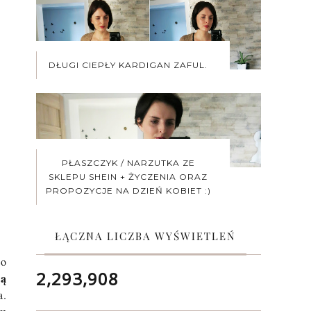
DŁUGI CIEPŁY KARDIGAN ZAFUL.
PŁASZCZYK / NARZUTKA ZE
SKLEPU SHEIN + ŻYCZENIA ORAZ
PROPOZYCJE NA DZIEŃ KOBIET :)
ŁĄCZNA LICZBA WYŚWIETLEŃ
po
2,293,908
wą
a.