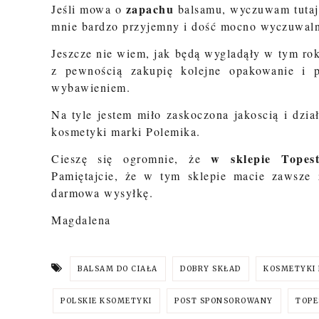
zapachu
Jeśli mowa o
balsamu, wyczuwam tutaj p
mnie bardzo przyjemny i dość mocno wyczuwaln
Jeszcze nie wiem, jak będą wygladąły w tym rok
z pewnością zakupię kolejne opakowanie i 
wybawieniem.
Na tyle jestem miło zaskoczona jakoscią i dzi
kosmetyki marki Polemika.
w sklepie Topeste
Cieszę się ogromnie, że
Pamiętajcie, że w tym sklepie macie zawsze 
darmowa wysyłkę.
Magdalena
BALSAM DO CIAŁA
DOBRY SKŁAD
KOSMETYKI 
POLSKIE KSOMETYKI
POST SPONSOROWANY
TOPE