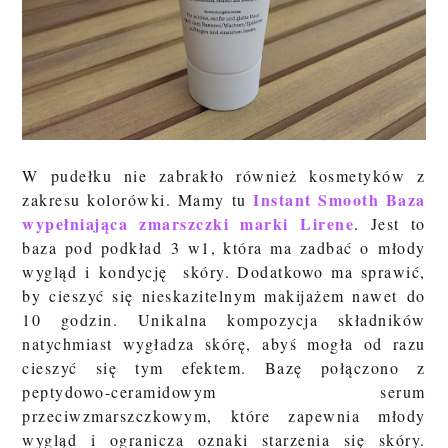
W pudełku nie zabrakło również kosmetyków z
Instant Smooth Baza
zakresu kolorówki. Mamy tu
wypełniająca zmarszczki marki Lirene
.
Jest to
baza pod podkład 3 w1, która ma zadbać o młody
wygląd i kondycję skóry. Dodatkowo ma sprawić,
by cieszyć się nieskazitelnym makijażem nawet do
10 godzin. Unikalna kompozycja składników
natychmiast wygładza skórę, abyś mogła od razu
cieszyć się tym efektem. Bazę połączono z
peptydowo-ceramidowym serum
przeciwzmarszczkowym, które zapewnia młody
wygląd i ogranicza oznaki starzenia się skóry.