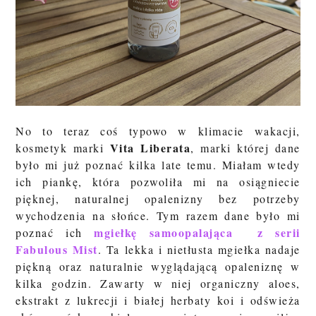
No to teraz coś typowo w klimacie wakacji,
Vita Liberata
kosmetyk marki
, marki której dane
było mi już poznać kilka late temu. Miałam wtedy
ich piankę, która pozwoliła mi na osiągniecie
pięknej, naturalnej opalenizny bez potrzeby
wychodzenia na słońce. Tym razem dane było mi
mgiełkę samoopalająca z serii
poznać ich
Fabulous Mist
. Ta
lekka i nietłusta mgiełka nadaje
piękną oraz naturalnie wyglądającą opaleniznę w
kilka godzin. Zawarty w niej organiczny aloes,
ekstrakt z lukrecji i białej herbaty koi i odświeża