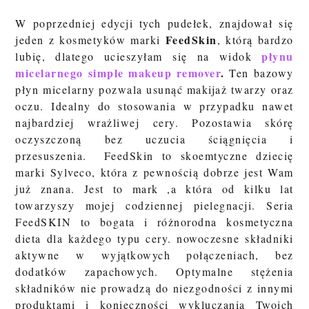
W poprzedniej edycji tych pudełek, znajdował się
FeedSkin
jeden z kosmetyków marki
, którą bardzo
płynu
lubię, dlatego ucieszyłam się na widok
micelarnego simple makeup remover
.
Ten
bazowy
płyn micelarny
pozwala usunąć makijaż twarzy oraz
oczu. Idealny do stosowania w przypadku nawet
najbardziej wrażliwej cery. Pozostawia skórę
oczyszczoną
bez uczucia ściągnięcia i
przesuszenia.
FeedSkin to skoemtyczne dziecię
marki Sylveco, która z pewnością dobrze jest Wam
już znana. Jest to mark ,a która od kilku lat
towarzyszy mojej codziennej pielegnacji. Seria
FeedSKIN to bogata i różnorodna kosmetyczna
dieta dla każdego typu cery.
nowoczesne składniki
aktywne w wyjątkowych połączeniach, bez
dodatków zapachowych. Optymalne stężenia
składników nie prowadzą do niezgodności z innymi
produktami i konieczności wykluczania Twoich