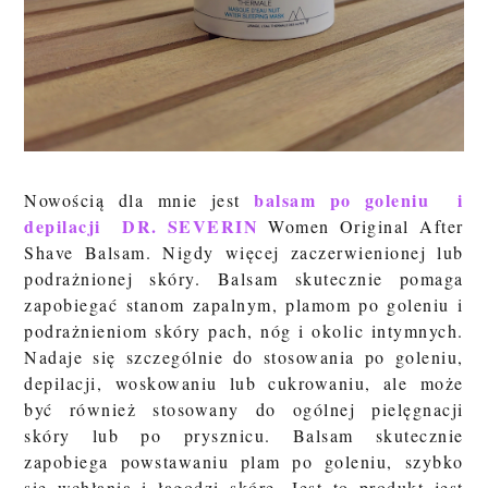
balsam po goleniu i
Nowością dla mnie jest
depilacji
DR. SEVERIN
Women Original After
Shave Balsam.
Nigdy więcej zaczerwienionej lub
podrażnionej skóry. Balsam skutecznie pomaga
zapobiegać stanom zapalnym, plamom po goleniu i
podrażnieniom skóry pach, nóg i okolic intymnych.
Nadaje się szczególnie do stosowania po goleniu,
depilacji, woskowaniu lub cukrowaniu, ale może
być również stosowany do ogólnej pielęgnacji
skóry lub po prysznicu. Balsam
skutecznie
zapobiega powstawaniu plam po goleniu, szybko
się wchłania i łagodzi skórę. Jest to
produkt jest