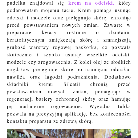
krem na odciski
pudelku znajdował się
,
który
podarowałam mojemu tacie. Krem pomaga usunąć
odciski i modzele oraz pielęgnuje skórę, chroniąc
przed powstawaniem nowych zmian. Zawarte w
preparacie kwasy roślinne o działaniu
keratolitycznym zmiękczają skórę i zmniejszają
grubość warstwy rogowej naskórka, co pozwala
skutecznie i szybko usunąć wszelkie odciski,
modzele czy zrogowacenia. Z kolei olej ze słodkich
migdałów
pielęgnuje skórę po usunięciu odcisku,
nawilża oraz łagodzi podrażnienia. Dodatkowo
składniki kremu Silcatil chronią przed
powstawaniem nowych zmian, pomagając w
regeneracji bariery ochronnej skóry oraz hamując
jej nadmierne rogowacenie. Wygodna tubka
pozwala na precyzyjną aplikację, bez konieczności
kontaktu preparatu ze zdrową skórą.