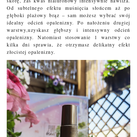
skórę, zaś kwas hialuronowy intensywnie nawilża.
Od subtelnego efektu muśnięcia słońcem aż po
głęboki plażowy brąz – sam możesz wybrać swój
idealny odcień opalenizny. Po nałożeniu drugiej
warstwy,uzyskasz głębszy i intensywny odcień
opalenizny. Natomiast stosowanie 1 warstwy co
kilka dni sprawia, że otrzymasz delikatny efekt
złocistej opalenizny.