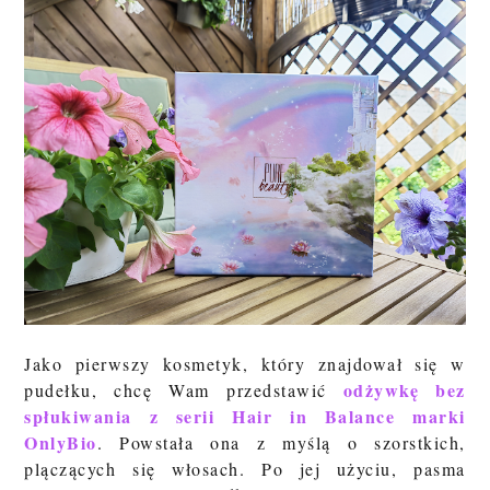
Jako pierwszy kosmetyk, który znajdował się w
odżywkę bez
pudełku, chcę Wam przedstawić
spłukiwania z serii Hair in Balance marki
OnlyBio
. Powstała ona z myślą o szorstkich,
plączących się włosach. Po jej użyciu, pasma