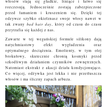
włosów stają się gładkie, lśniące i łatwo się
rozczesują. Jednocześnie zostają zabezpieczone
przed łamaniem i kruszeniem się. Dzięki tej
odzywce szybko okiełznasz swoje włosy nawet w
tak zwany
bad hair day
, który od czasu do czasu
przytrafia się każdej z nas.
Zawarte w tej wegańskiej formule silikony dają
natychmiastowy efekt wygładzenia oraz
optymalnego dociążenia. Emolienty, w tym olej
brokułowy, skutecznie chronią kosmyki przed
szkodliwym działaniem czynników zewnętrznych.
Natomiast ekstrakt z akacji działa kondycjonująco.
Co więcej, odżywka jest lekka i nie przetłuszcza
włosów i ma śliczny zapach arbuza.