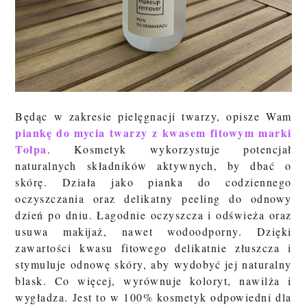
Będąc w zakresie pielęgnacji twarzy, opisze Wam
piankę do mycia twarzy z kwasem fitowym marki
Tołpa
. Kosmetyk
wykorzystuje potencjał
naturalnych składników aktywnych, by dbać o
skórę. Działa jako pianka do codziennego
oczyszczania oraz delikatny peeling do odnowy
dzień po dniu. Łagodnie oczyszcza i odświeża oraz
usuwa makijaż, nawet wodoodporny. Dzięki
zawartości kwasu fitowego delikatnie złuszcza i
stymuluje odnowę skóry, aby wydobyć jej naturalny
blask. Co więcej, wyrównuje koloryt, nawilża i
wygładza. Jest to w 100% kosmetyk odpowiedni dla