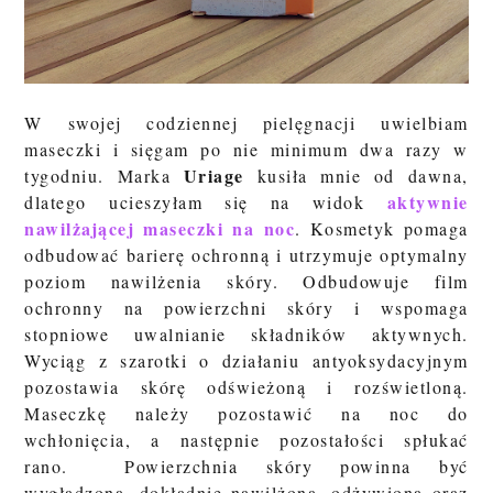
W swojej codziennej pielęgnacji uwielbiam
maseczki i sięgam po nie minimum dwa razy w
Uriage
tygodniu. Marka
kusiła mnie od dawna,
aktywnie
dlatego ucieszyłam się na widok
nawilżającej maseczki na noc
. Kosmetyk pomaga
odbudować barierę ochronną i utrzymuje optymalny
poziom nawilżenia skóry. Odbudowuje film
ochronny na powierzchni skóry i wspomaga
stopniowe uwalnianie składników aktywnych.
Wyciąg z szarotki o działaniu antyoksydacyjnym
pozostawia skórę odświeżoną i rozświetloną.
Maseczkę należy pozostawić na noc do
wchłonięcia, a następnie pozostałości spłukać
rano. Powierzchnia skóry powinna być
wygładzona, dokładnie nawilżona, odżywiona oraz