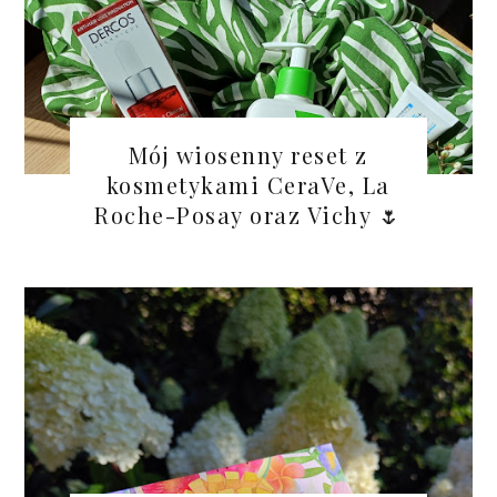
Mój wiosenny reset z
kosmetykami CeraVe, La
Roche-Posay oraz Vichy 🌷