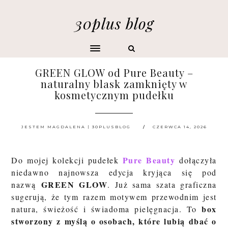
30plus blog
GREEN GLOW od Pure Beauty –
naturalny blask zamknięty w
kosmetycznym pudełku
JESTEM MAGDALENA | 30PLUSBLOG
CZERWCA 14, 2026
Pure Beauty
Do mojej kolekcji pudełek
dołączyła
niedawno najnowsza edycja kryjąca się pod
GREEN GLOW
nazwą
. Już sama szata graficzna
sugerują, że tym razem motywem przewodnim jest
box
natura, świeżość i świadoma pielęgnacja. To
stworzony z myślą o osobach, które lubią dbać o