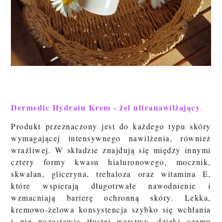
Dermedic Hydrain Krem - żel ultranawilżający
.
Produkt przeznaczony jest do każdego typu skóry
wymagającej intensywnego nawilżenia, również
wrażliwej. W składzie znajdują się między innymi
cztery formy kwasu hialuronowego, mocznik,
skwalan, gliceryna, trehaloza oraz witamina E,
które wspierają długotrwałe nawodnienie i
wzmacniają barierę ochronną skóry. Lekka,
kremowo-żelowa konsystencja szybko się wchłania
i nie pozostawia tłustej warstwy, dzięki czemu