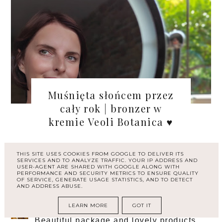
Muśnięta słońcem przez
cały rok | bronzer w
kremie Veoli Botanica ♥
THIS SITE USES COOKIES FROM GOOGLE TO DELIVER ITS
SERVICES AND TO ANALYZE TRAFFIC. YOUR IP ADDRESS AND
USER-AGENT ARE SHARED WITH GOOGLE ALONG WITH
PERFORMANCE AND SECURITY METRICS TO ENSURE QUALITY
KOMENTARZE
OF SERVICE, GENERATE USAGE STATISTICS, AND TO DETECT
AND ADDRESS ABUSE.
LEARN MORE
GOT IT
LINDA'S RELAXING LAIR
15 CZERWCA 2026 07:34
Beautiful package and lovely products.