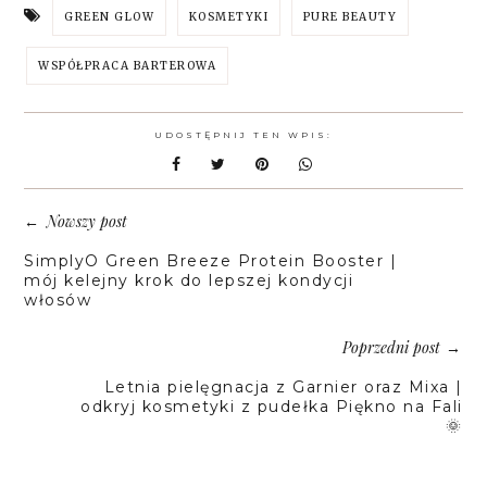
GREEN GLOW
KOSMETYKI
PURE BEAUTY
WSPÓŁPRACA BARTEROWA
UDOSTĘPNIJ TEN WPIS:
Nowszy post
←
SimplyO Green Breeze Protein Booster |
mój kelejny krok do lepszej kondycji
włosów
Poprzedni post
→
Letnia pielęgnacja z Garnier oraz Mixa |
odkryj kosmetyki z pudełka Piękno na Fali
🌞