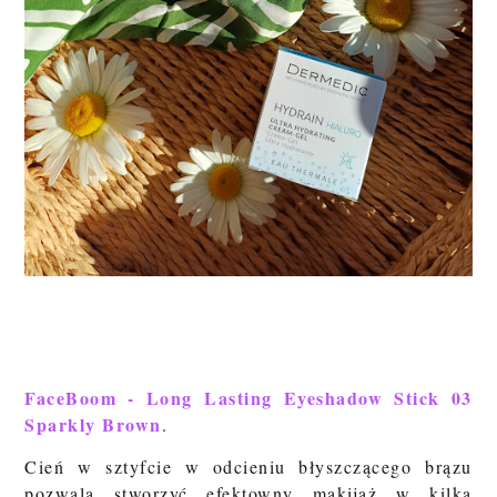
FaceBoom - Long Lasting Eyeshadow Stick 03
Sparkly Brown
.
Cień w sztyfcie w odcieniu błyszczącego brązu
pozwala stworzyć efektowny makijaż w kilka