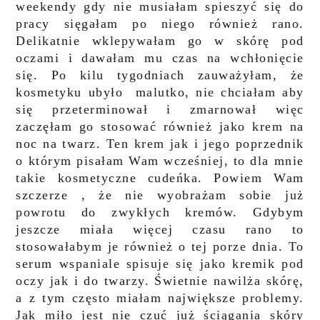
weekendy gdy nie musiałam spieszyć się do
pracy sięgałam po niego również rano.
Delikatnie wklepywałam go w skórę pod
oczami i dawałam mu czas na wchłonięcie
się. Po kilu tygodniach zauważyłam, że
kosmetyku ubyło malutko, nie chciałam aby
się przeterminował i zmarnował więc
zaczęłam go stosować również jako krem na
noc na twarz. Ten krem jak i jego poprzednik
o którym pisałam Wam wcześniej, to dla mnie
takie kosmetyczne cudeńka. Powiem Wam
szczerze , że nie wyobrażam sobie już
powrotu do zwykłych kremów. Gdybym
jeszcze miała więcej czasu rano to
stosowałabym je również o tej porze dnia. To
serum wspaniale spisuje się jako kremik pod
oczy jak i do twarzy. Świetnie nawilża skórę,
a z tym często miałam największe problemy.
Jak miło jest nie czuć już ściągania skóry