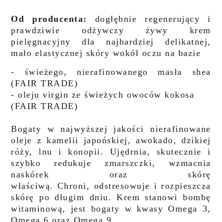
Od producenta:
dogłębnie regenerujący i
prawdziwie odżywczy żywy krem
pielęgnacyjny dla najbardziej delikatnej,
mało elastycznej skóry wokół oczu na bazie
- świeżego, nierafinowanego masła shea
(FAIR TRADE)
- oleju virgin ze świeżych owoców kokosa
(FAIR TRADE)
Bogaty w najwyższej jakości nierafinowane
oleje z kamelii japońskiej, awokado, dzikiej
róży, lnu i konopii. Ujędrnia, skutecznie i
szybko redukuje zmarszczki, wzmacnia
naskórek oraz skórę
właściwą. Chroni, odstresowuje i rozpieszcza
skórę po długim dniu. Krem stanowi bombę
witaminową, jest bogaty w kwasy Omega 3,
Omega 6 oraz Omega 9.