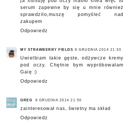
ja stosuję pod oczy masło shea więc to
serum zapewne by się u mnie również
sprawdziło,muszę pomyśleć nad
zakupem
Odpowiedz
MY STRAWBERRY FIELDS
8 GRUDNIA 2014 21:30
Uwielbiam takie gęste, odżywcze kremy
pod oczy. Chętnie bym wypróbowałam
Gaię :)
Odpowiedz
GREG
8 GRUDNIA 2014 21:50
zainteresował nas, świetny ma skład
Odpowiedz