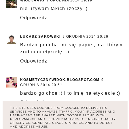
WIOLKAA93
9 GRUDNIA 2014 19:19
nie używam takich rzeczy :)
Odpowiedz
ŁUKASZ SAKOWSKI
9 GRUDNIA 2014 20:26
Bardzo podoba mi się papier, na którym
zrobiono etykietę :-).
Odpowiedz
KOSMETYCZNYWIDOK.BLOGSPOT.COM
9
GRUDNIA 2014 20:51
bardzo go chce :) i to imię na etykiecie :)
Odpowiedz
THIS SITE USES COOKIES FROM GOOGLE TO DELIVER ITS
SERVICES AND TO ANALYZE TRAFFIC. YOUR IP ADDRESS AND
USER-AGENT ARE SHARED WITH GOOGLE ALONG WITH
PERFORMANCE AND SECURITY METRICS TO ENSURE QUALITY
UNKNOWN
9 GRUDNIA 2014 21:57
OF SERVICE, GENERATE USAGE STATISTICS, AND TO DETECT
AND ADDRESS ABUSE.