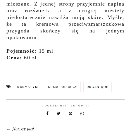
mieszane. Z jednej strony przyjemnie napina
oraz rozświetla a z drugiej niestety
niedostatecznie nawilża moją skórę. Myślę,
że ta kremowa przeciwzmarszczkowa
przygoda skończy się na jednym
opakowaniu.
Pojemność:
15 ml
Cena:
60 zł
KOSMETYKI
KREM POD OCZY
ORGANIQUE
UDOSTĘPNIJ TEN WPIS:
Nowszy post
←