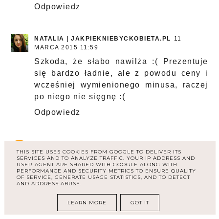
Odpowiedz
NATALIA | JAKPIEKNIEBYCKOBIETA.PL
11
MARCA 2015 11:59
Szkoda, że słabo nawilża :( Prezentuje
się bardzo ładnie, ale z powodu ceny i
wcześniej wymienionego minusa, raczej
po niego nie sięgnę :(
Odpowiedz
UNKNOWN
11 MARCA 2015 18:04
THIS SITE USES COOKIES FROM GOOGLE TO DELIVER ITS
Fajny kremik, jednak szkoda, że słabo
SERVICES AND TO ANALYZE TRAFFIC. YOUR IP ADDRESS AND
USER-AGENT ARE SHARED WITH GOOGLE ALONG WITH
nawilża :) bardzo przydatna recenzja :)
PERFORMANCE AND SECURITY METRICS TO ENSURE QUALITY
OF SERVICE, GENERATE USAGE STATISTICS, AND TO DETECT
obserwuję ;)
AND ADDRESS ABUSE.
http://xblueberrysfashionx.blogspot.com/
LEARN MORE
GOT IT
Odpowiedz