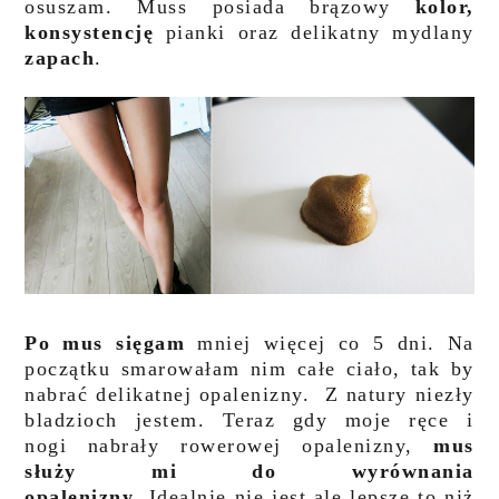
osuszam. Muss posiada brązowy
kolor,
konsystencję
pianki oraz delikatny mydlany
zapach
.
Po mus sięgam
mniej więcej co 5 dni. Na
początku smarowałam nim całe ciało, tak by
nabrać delikatnej opalenizny. Z natury niezły
bladzioch jestem. Teraz gdy moje ręce i
nogi nabrały rowerowej opalenizny,
mus
służy mi do wyrównania
opalenizny
. Idealnie nie jest ale lepsze to niż