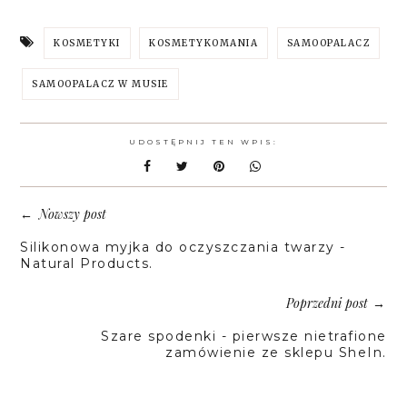
KOSMETYKI
KOSMETYKOMANIA
SAMOOPALACZ
SAMOOPALACZ W MUSIE
UDOSTĘPNIJ TEN WPIS:
Nowszy post
←
Silikonowa myjka do oczyszczania twarzy -
Natural Products.
Poprzedni post
→
Szare spodenki - pierwsze nietrafione
zamówienie ze sklepu SheIn.