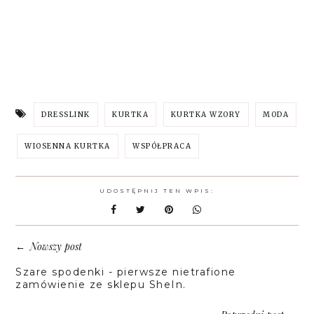
DRESSLINK
KURTKA
KURTKA WZORY
MODA
WIOSENNA KURTKA
WSPÓŁPRACA
UDOSTĘPNIJ TEN WPIS:
Nowszy post
←
Szare spodenki - pierwsze nietrafione
zamówienie ze sklepu SheIn.