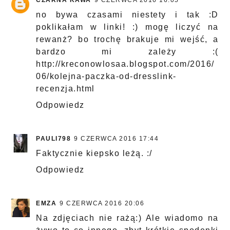
CZARNA KAWA
9 CZERWCA 2016 16:05
no bywa czasami niestety i tak :D
poklikałam w linki! :) mogę liczyć na
rewanż? bo trochę brakuje mi wejść, a
bardzo mi zależy :(
http://kreconowlosaa.blogspot.com/2016/
06/kolejna-paczka-od-dresslink-
recenzja.html
Odpowiedz
PAULI798
9 CZERWCA 2016 17:44
Faktycznie kiepsko leżą. :/
Odpowiedz
EMZA
9 CZERWCA 2016 20:06
Na zdjęciach nie rażą:) Ale wiadomo na