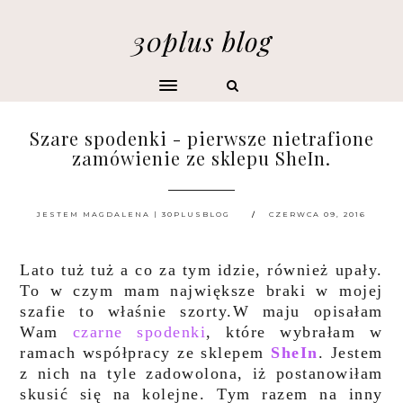
30plus blog
Szare spodenki - pierwsze nietrafione
zamówienie ze sklepu SheIn.
JESTEM MAGDALENA | 30PLUSBLOG
CZERWCA 09, 2016
Lato tuż tuż a co za tym idzie, również upały.
To w czym mam największe braki w mojej
szafie to właśnie szorty.W maju opisałam
Wam
czarne spodenki
, które wybrałam w
ramach współpracy ze sklepem
SheIn
. Jestem
z nich na tyle zadowolona, iż postanowiłam
skusić się na kolejne. Tym razem na inny