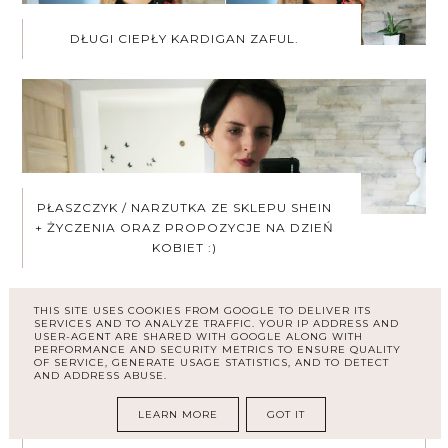
DŁUGI CIEPŁY KARDIGAN ZAFUL.
PŁASZCZYK / NARZUTKA ZE SKLEPU SHEIN
+ ŻYCZENIA ORAZ PROPOZYCJE NA DZIEŃ
KOBIET :)
ŁĄCZNA LICZBA WYŚWIETLEŃ
THIS SITE USES COOKIES FROM GOOGLE TO DELIVER ITS
SERVICES AND TO ANALYZE TRAFFIC. YOUR IP ADDRESS AND
USER-AGENT ARE SHARED WITH GOOGLE ALONG WITH
PERFORMANCE AND SECURITY METRICS TO ENSURE QUALITY
OF SERVICE, GENERATE USAGE STATISTICS, AND TO DETECT
AND ADDRESS ABUSE.
LEARN MORE
GOT IT
ARCHIWUM