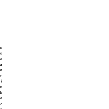
no
go
za
na
um
ie
 i
zo
ch
wa
 z