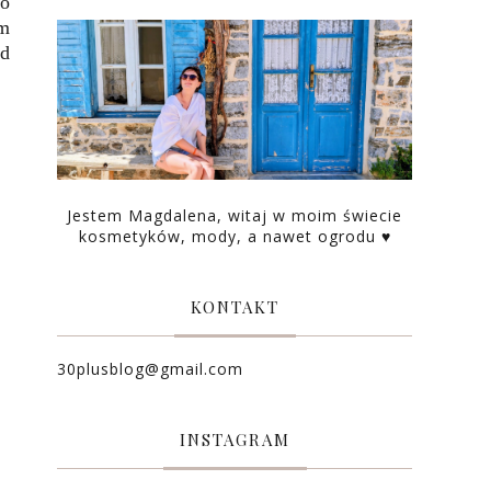
go
am
od
Jestem Magdalena, witaj w moim świecie
kosmetyków, mody, a nawet ogrodu ♥
KONTAKT
30plusblog@gmail.com
INSTAGRAM