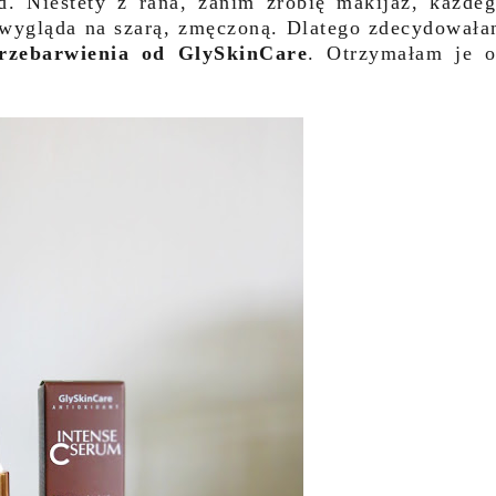
d. Niestety z rana, zanim zrobię makijaż, każde
a wygląda na szarą, zmęczoną. Dlatego zdecydował
rzebarwienia od GlySkinCare
. Otrzymałam je 