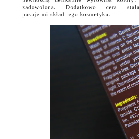
pewnością delikatnie wyrównał koloryt
zadowolona. Dodatkowo cera sta
pasuje mi skład tego kosmetyku.