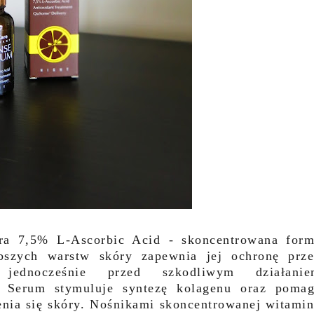
a 7,5% L-Ascorbic Acid - skoncentrowana for
ębszych warstw skóry zapewnia jej ochronę prz
 jednocześnie przed szkodliwym działanie
Serum stymuluje syntezę kolagenu oraz poma
nia się skóry. Nośnikami skoncentrowanej witami