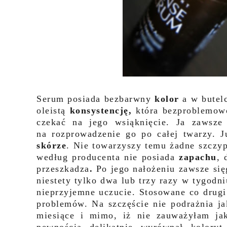
Serum posiada bezbarwny
kolor
a w butel
oleistą
konsystencję,
która bezproblemowo
czekać na jego wsiąknięcie. Ja zawsze
na rozprowadzenie go po całej twarzy. 
skórze
. Nie towarzyszy temu żadne szczyp
według producenta nie posiada
zapachu
, 
przeszkadza
.
Po jego nałożeniu zawsze si
niestety tylko dwa lub trzy razy w tygodn
nieprzyjemne uczucie. Stosowane co drugi
problemów. Na szczęście nie podrażnia ja
miesiące i mimo, iż nie zauważyłam ja