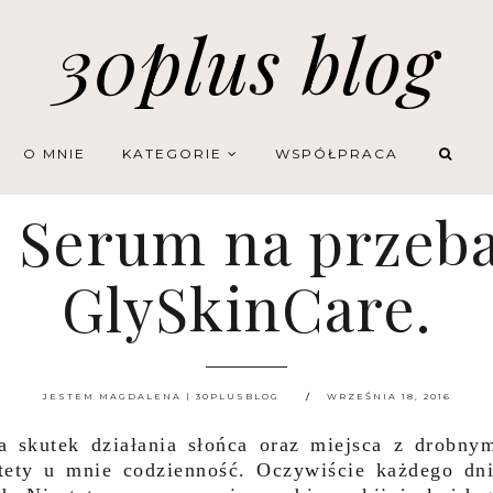
30plus blog
O MNIE
KATEGORIE
WSPÓŁPRACA
C Serum na przeba
GlySkinCare.
JESTEM MAGDALENA | 30PLUSBLOG
WRZEŚNIA 18, 2016
a skutek działania słońca oraz miejsca z drobny
tety u mnie codzienność. Oczywiście każdego dn