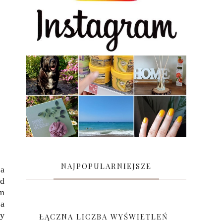
NAJPOPULARNIEJSZE
ma
ed
m
ga
ny
ŁĄCZNA LICZBA WYŚWIETLEŃ