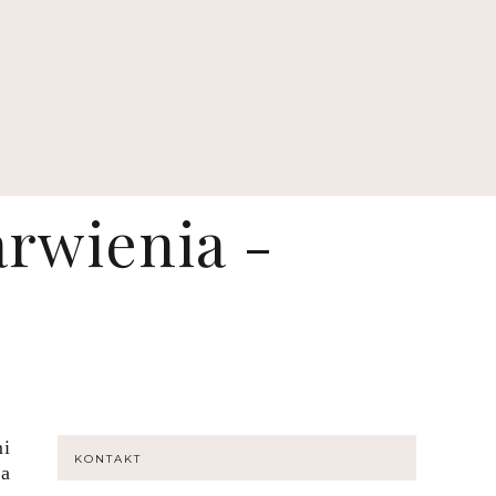
rwienia -
mi
KONTAKT
ia