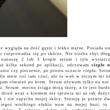
ce wygląda na dość gęste i lekko mętne. Posiada o
 rozprowadza się po skórze. Nie trzeba zbyt dłu
 nanoszę 2 lub 3 krople serum i tyle wystarc
Już kilka sekund po aplikacji, odczuwam
ciepło 
anie czy pieczenie, po prostu uczucie ciepła. Ser
dla mnie coś tam czuć, ale ta woń w niczym mi n
ęgam również po krem. Serum używam tylko na noc
iu. Serum mocno ściąga moją skórę, a to jest bard
 dzień wraz z kremem nie sprawia mi aż tak duży
k i nie zapycha mojej skóry. Stosuję je prawie d
kiegoś wielkiego efektu wow na mojej buzi, to