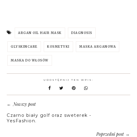
ARGAN OIL HAIR MASK
DIAGNOSIS
GLYSKINCARE
KOSMETYKI
MASKA ARGANOWA
MASKA DO WŁOSÓW
UDOSTĘPNIJ TEN WPIS:
Nowszy post
←
Czarno biały golf oraz sweterek -
YesFashion.
Poprzedni post
→