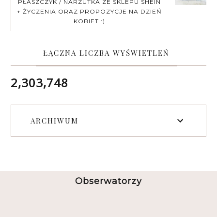
PŁASZCZYK / NARZUTKA ZE SKLEPU SHEIN
+ ŻYCZENIA ORAZ PROPOZYCJE NA DZIEŃ
KOBIET :)
ŁĄCZNA LICZBA WYŚWIETLEŃ
2,303,748
ARCHIWUM
Obserwatorzy