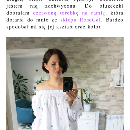
jestem nią zachwycona. Do bluzeczki
dobrałam
czerwoną torebkę na ramię
, która
dotarła do mnie ze
sklepu RoseGal
. Bardzo
spodobał mi się jej kształt oraz kolor.