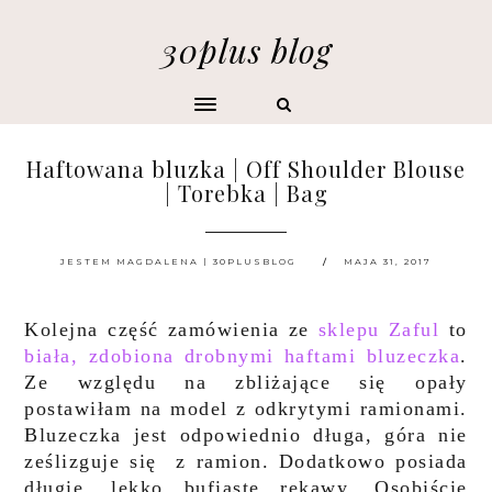
30plus blog
Haftowana bluzka | Off Shoulder Blouse
| Torebka | Bag
JESTEM MAGDALENA | 30PLUSBLOG
MAJA 31, 2017
Kolejna część zamówienia ze
sklepu Zaful
to
biała, zdobiona drobnymi haftami bluzeczka
.
Ze względu na zbliżające się opały
postawiłam na model z odkrytymi ramionami.
Bluzeczka jest odpowiednio długa, góra nie
ześlizguje się z ramion. Dodatkowo posiada
długie, lekko bufiaste rękawy, Osobiście