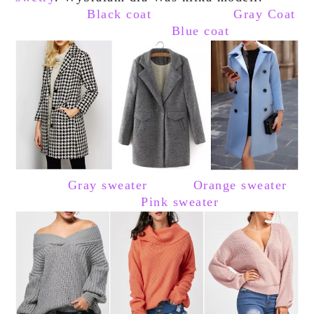
Black coat
Gray Coat
Blue coat
Gray sweater
Orange sweater
Pink sweater