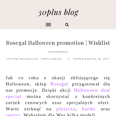
30plus blog
Rosegal Halloween promotion | Wishlist
JESTEM MAGDALENA | 30PLUSBLOG
PAŹDZIERNIKA 18, 2017
Jak co roku z okazji zbliżającego się
Halloween, sklep
Rosegal
przygotował dla
nas promocje. Dzięki akcji
Halloween deal
special
można skorzystać z konkretnych
zniżek cenowych oraz specjalnych ofert.
Warto zerknąć na
płaszcze
,
kurtki
oraz
swetry
. Wybrałam dla Was kilka modeli.