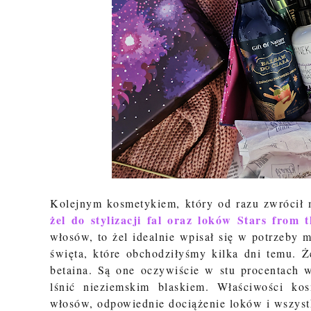
Kolejnym kosmetykiem, który od razu zwrócił m
żel do stylizacji fal oraz loków
Stars from t
włosów, to żel idealnie wpisał się w potrzeby
święta, które obchodziłyśmy kilka dni temu.
Ż
betaina. Są one oczywiście w stu procentach 
lśnić nieziemskim blaskiem. Właściwości kos
włosów, odpowiednie dociążenie loków i wszystko