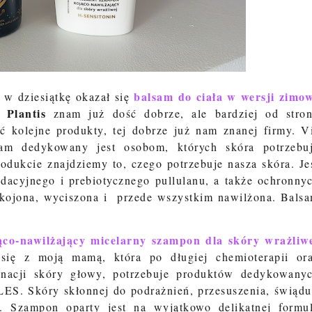
balsam do ciała w wersji zimo
w dziesiątkę okazał się
 Plantis
znam już dość dobrze, ale bardziej od stro
ć kolejne produkty, tej dobrze już nam znanej firmy. V
lsam dedykowany jest osobom, których skóra potrzebu
odukcie znajdziemy to, czego potrzebuje nasza skóra. Je
ydacyjnego i prebiotycznego pullulanu, a także ochronny
 ukojona, wyciszona i przede wszystkim nawilżona. Bals
ąco-nawilżający micelarny szampon dla skóry wrażliw
się z moją mamą, która po długiej chemioterapii or
gnacji skóry głowy, potrzebuje produktów dedykowany
SLES. Skóry skłonnej do podrażnień, przesuszenia, świądu
h. Szampon oparty jest na wyjątkowo delikatnej formu