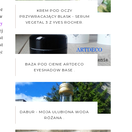
je
KREM POD OCZY
ów
PRZYWRACAJĄCY BLASK - SERUM
ny
VEGETAL 3 Z YVES ROCHER.
ej
st
st
ąc
BAZA POD CIENIE ARTDECO
EYESHADOW BASE .
DABUR - MOJA ULUBIONA WODA
RÓŻANA .