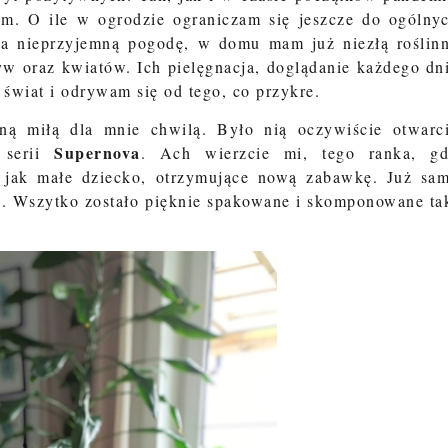
m. O ile w ogrodzie ograniczam się jeszcze do ogólny
a nieprzyjemną pogodę, w domu mam już niezłą roślin
w oraz kwiatów. Ich pielęgnacja, doglądanie każdego dn
świat i odrywam się od tego, co przykre.
ną miłą dla mnie chwilą. Było nią oczywiście otwarc
Supernova
serii
. Ach wierzcie mi, tego ranka, g
ę jak małe dziecko, otrzymujące nową zabawkę. Już sa
tę. Wszytko zostało pięknie spakowane i skomponowane ta