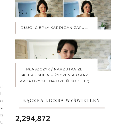
DŁUGI CIEPŁY KARDIGAN ZAFUL.
PŁASZCZYK / NARZUTKA ZE
SKLEPU SHEIN + ŻYCZENIA ORAZ
PROPOZYCJE NA DZIEŃ KOBIET :)
st
ch
go
ŁĄCZNA LICZBA WYŚWIETLEŃ
az
om
2,294,872
tu