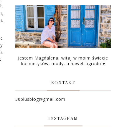
ch
ną
ia
ie
dy
ma
Jestem Magdalena, witaj w moim świecie
k,
kosmetyków, mody, a nawet ogrodu ♥
KONTAKT
30plusblog@gmail.com
INSTAGRAM