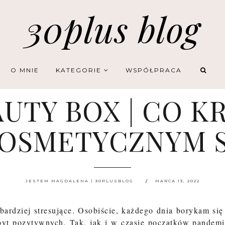
30plus blog
O MNIE
KATEGORIE
WSPÓŁPRACA
UTY BOX | CO KR
OSMETYCZNYM 
JESTEM MAGDALENA | 30PLUSBLOG
MARCA 13, 2022
bardziej stresujące. Osobiście, każdego dnia borykam się
zbyt pozytywnych. Tak, jak i w czasie początków pandemi