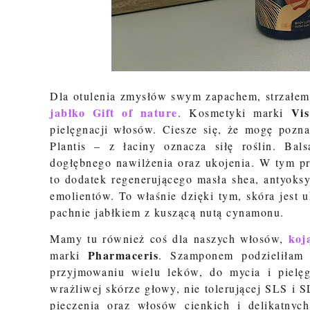
Dla otulenia zmysłów swym zapachem, strzałem 
jabłko
Gift of nature
Vis
. Kosmetyki marki
pielęgnacji włosów. Ciesze się, że mogę pozna
Plantis – z łaciny oznacza siłę roślin. Ba
dogłębnego nawilżenia oraz ukojenia. W tym pr
to dodatek regenerującego masła shea, antyoks
emolientów. To właśnie dzięki tym, skóra jest
pachnie jabłkiem z kuszącą nutą cynamonu.
koj
Mamy tu również coś dla naszych włosów,
Pharmaceris
marki
. Szamponem podzieliłam 
przyjmowaniu wielu leków, do mycia i pielę
wrażliwej skórze głowy, nie tolerującej SLS i 
pieczenia oraz włosów cienkich i delikatnyc