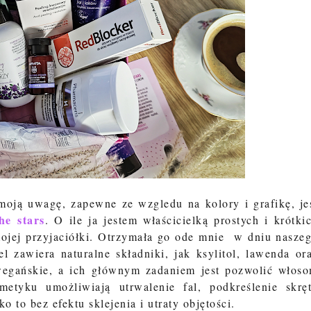
oją uwagę, zapewne ze wzgledu na kolory i grafikę, je
he stars
. O ile ja jestem właścicielką prostych i krótki
 mojej przyjaciółki. Otrzymała go ode mnie w dniu nasze
el zawiera naturalne składniki, jak ksylitol, lawenda or
wegańskie, a ich głównym zadaniem jest pozwolić włos
metyku umożliwiają utrwalenie fal, podkreślenie skrę
 to bez efektu sklejenia i utraty objętości.