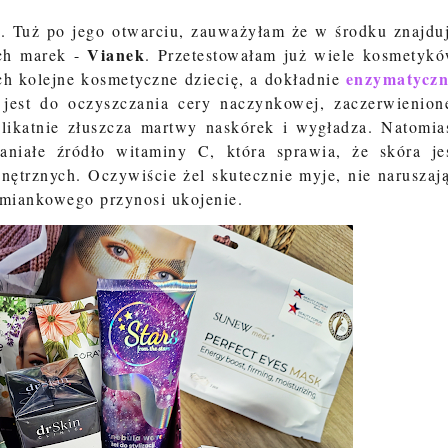
a. Tuż po jego otwarciu, zauważyłam że w środku znajdu
Vianek
ich marek -
. Przetestowałam już wiele kosmetyk
enzymatycz
 ich kolejne kosmetyczne dziecię, a dokładnie
jest do oczyszczania cery naczynkowej, zaczerwienion
likatnie złuszcza martwy naskórek i wygładza. Natomia
aniałe źródło witaminy C, która sprawia, że skóra je
nętrznych. Oczywiście żel skutecznie myje, nie naruszaj
rumiankowego przynosi ukojenie.