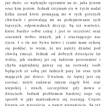
już dużo, co wpłynęło ogromnie na to, jaka jestem
oraz kim jestem. Jednak trzymam eis w życiu nadal
kilku zasad które pomagają mi w tych gorszych
chwilach i pozwalają mi na podejmowanie tych
lepszych, odpowiednich decyzji. Są też wartości,
które bardzo sobie cenię i jest to szczerość oraz
szacunek wobec innych, jak i otaczającego nas
życia. I o ile nie bywa łatwo i czami mam ochotę
się poddać, to wiem, że nie należy działać pod
chwilą emocji. Jednak od dobrych dziesięciu lat
widzę, jak trudniej jet się ludziom porozumieć i
chyba najtrudniej patrzy się na rozwody osób
będących ze sobą już ładnych parę lat oraz tych
mających już dzieci. Uważam, że lepiej jest się
rozstać, niżeli zadawać innym ciągły ból, siać
niepokój i strach, szczególnie gdy mowa o
dzieciach. Jednak problemem bardziej staje się
sposób w jaki małżonkowie się rozstają. Często
kierują się wrogością, a nawet nienawiścią. Są też