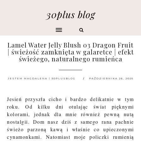
30plus blog
Lamel Water Jelly Blush 03 Dragon Fruit
| świeżość zamknięta w galaretce | efekt
świeżego, naturalnego rumieńca
JESTEM MAGDALENA | 30PLUSBLOG
PAŹDZIERNIKA 26, 2025
Jesień przyszła cicho i bardzo delikatnie w tym
roku. Od kilku dni otulając świat pięknymi
kolorami, jednak dla mnie również pewną nutą
nostalgii. Dom nasz dziś z samego rana pachnie
świeżo parzoną kawą i właśnie co upieczonymi
cynamonkami. Natomiast moje policzki rumienią