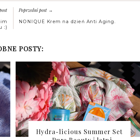
post
Poprzedni post
→
oim
NONIQUE Krem na dzień Anti Aging.
u :)
BNE POSTY:
Hydra-licious Summer Set
- Pure Beauty | letni