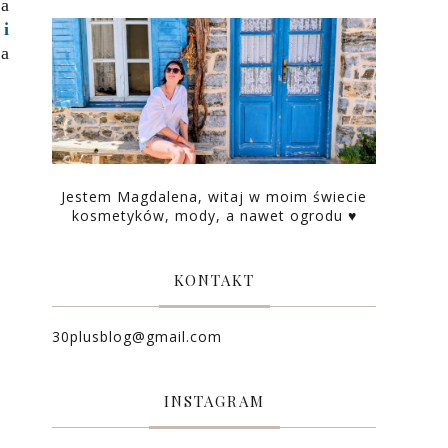
 a
i
na
Jestem Magdalena, witaj w moim świecie
kosmetyków, mody, a nawet ogrodu ♥
KONTAKT
30plusblog@gmail.com
INSTAGRAM