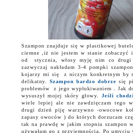
Szampon znajduje się w plastikowej butel
ciemne ,iż nie jestem w stanie zobaczyć 
od stycznia, włosy myję nim co drugi 
zazwyczaj nakładam 3-4 pompki szamp
kojarzy mi się z niczym konkretnym by m
delikatny.
Szampon bardzo dobrze
się p
problemów z jego wypłukiwaniem . Jak dot
wysuszył mojej skóry głowy.
Jeśli chod
wiele lepiej ale nie zawdzięczam tego w
drugi dzień piję warzywno -owocowe kokt
zapasy owoców ) do których dorzucam częs
tak na prawdę w jakim stopniu szampon w
używałam go z przyjemnością. Po umyciu w