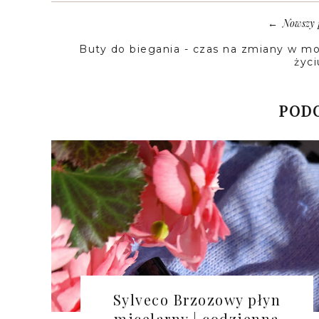
Nowszy 
←
Buty do biegania - czas na zmiany w m
życi
PODO
Sylveco Brzozowy płyn
micelarny | codzienna