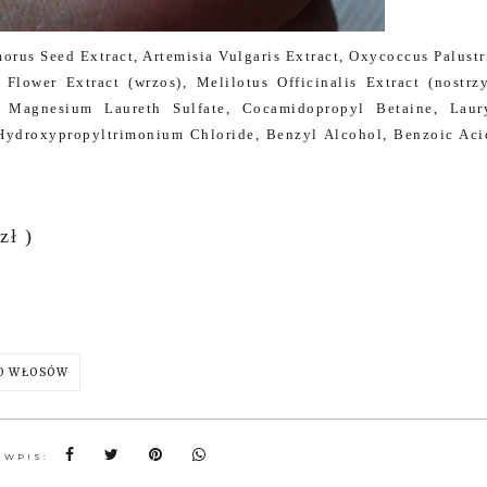
rus Seed Extract, Artemisia Vulgaris Extract, Oxycoccus Palustr
 Flower Extract (wrzos), Melilotus Officinalis Extract (nostrz
; Magnesium Laureth Sulfate, Cocamidopropyl Betaine, Laur
 Hydroxypropyltrimonium Chloride, Benzyl Alcohol, Benzoic Aci
zł )
O WŁOSÓW
 WPIS: