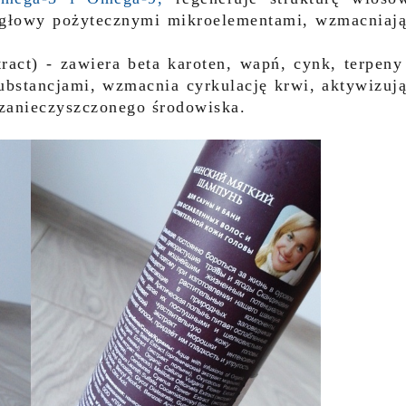
ę głowy pożytecznymi mikroelementami, wzmacniaj
ract) - zawiera beta karoten, wapń, cynk, terpeny
bstancjami, wzmacnia cyrkulację krwi, aktywizuj
 zanieczyszczonego środowiska.