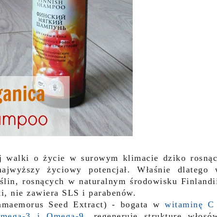
j walki o życie w surowym klimacie dziko rosną
najwyższy życiowy potencjał. Właśnie dlatego
ślin, rosnących w naturalnym środowisku Finlandi
i, nie zawiera SLS i parabenów.
amaemorus Seed Extract) - bogata w
witaminę C
Omega-3 i Omega-9,
regeneruje strukturę włosó