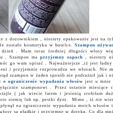
ce z dozownikiem , niestety opakowanie jest na ty
ile zostało kosmetyku w butelce.
Szampon używa
dzień . Mam teraz średniej długości włosy wi
onu . Szampon ma
przyjemny zapach
, niestety n
óc go wam opisać . Najważniejsze ,iż jest ładny
ieni i przyjemnie rozprowadza we włosach. Nie 
ąd szampon w żaden sposób nie podrażnił jak i n
zi o ograniczenie wypadania włosów
jest u mnie
yłącznie szamponowi . Przez ostatnie miesiące 
ajle ( jak wiecie latem i jesienią zrobiłam du
to siemię lub np. pestki dyni. Mimo , iż nie wi
płynął na ograniczenie wypadania moich włosów 
łosy są gładkie i przyjemne w dotyku. Co dla mn