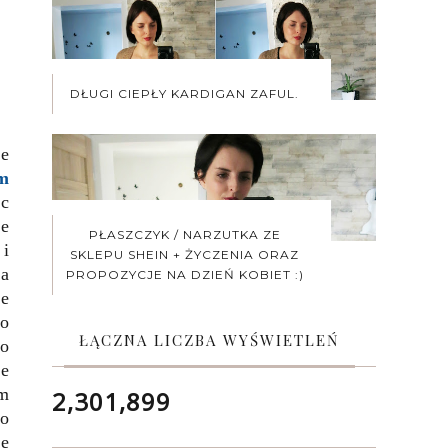
DŁUGI CIEPŁY KARDIGAN ZAFUL.
le
m
ęc
ie
PŁASZCZYK / NARZUTKA ZE
 i
SKLEPU SHEIN + ŻYCZENIA ORAZ
ma
PROPOZYCJE NA DZIEŃ KOBIET :)
ie
 o
ŁĄCZNA LICZBA WYŚWIETLEŃ
co
że
em
2,301,899
to
ie