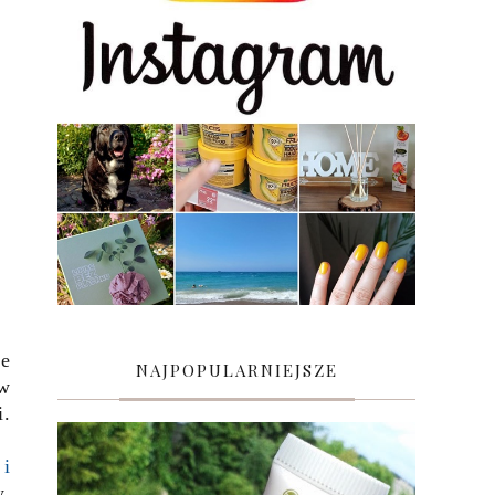
ce
NAJPOPULARNIEJSZE
 w
i.
 i
w,