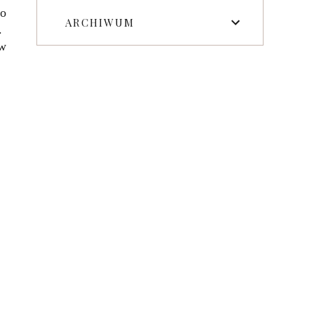
po
ARCHIWUM
 .
 w