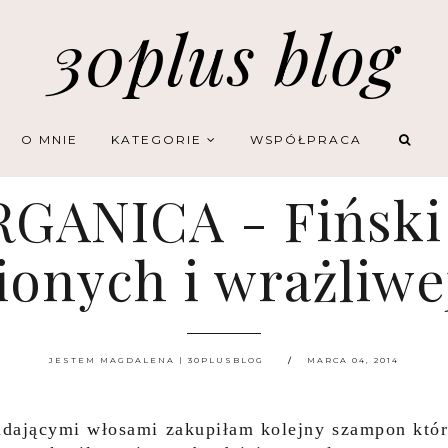
30plus blog
O MNIE
KATEGORIE
WSPÓŁPRACA
GANICA - Fiński
onych i wrażliwe
JESTEM MAGDALENA | 30PLUSBLOG
MARCA 04, 2014
dającymi włosami zakupiłam kolejny szampon któ