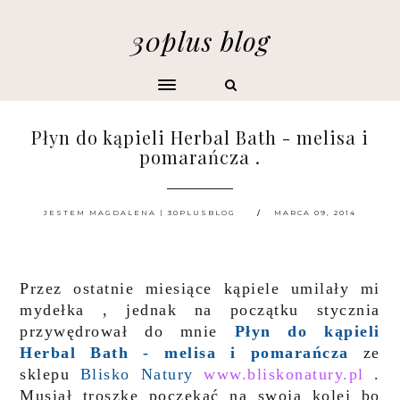
30plus blog
Płyn do kąpieli Herbal Bath - melisa i
pomarańcza .
JESTEM MAGDALENA | 30PLUSBLOG
MARCA 09, 2014
Przez ostatnie miesiące kąpiele umilały mi
mydełka , jednak na początku stycznia
przywędrował do mnie
Płyn do kąpieli
Herbal Bath
- melisa i pomarańcza
ze
sklepu
Blisko Natury
www.bliskonatury.pl
.
Musiał troszkę poczekać na swoją kolej bo