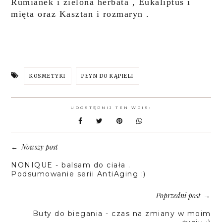
Rumianek i zielona herbata , Eukaliptus i
mięta oraz Kasztan i rozmaryn .
KOSMETYKI
PŁYN DO KĄPIELI
UDOSTĘPNIJ TEN WPIS:
Nowszy post
←
NONIQUE - balsam do ciała .
Podsumowanie serii AntiAging :)
Poprzedni post
→
Buty do biegania - czas na zmiany w moim