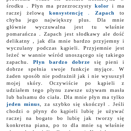
środku . Płyn ma przezroczysty
kolor
i ma
raczej żelową
konsystencję
.
Zapach
to
chyba jego największy plus. Dla mnie
głównie wyczuwalna jest tu właśnie
pomarańcza . Zapach jest słodkawy ale dość
delikatny , jak dla mnie bardzo przyjemny i
wyczulany podczas kąpieli. Przyjemnie jest
leżeć w wannie wśród unoszącego się takiego
zapachu.
Płyn bardzo dobrze
się pieni i
dobrze spełnia swoje funkcje myjące. W
żaden sposób nie podrażnił jak i nie wysuszył
mojej skóry. Oczywiście po kąpieli z
udziałem tego płynu zawsze używam masła
lub balsamu do ciała. Dla mnie płyn ma tylko
jeden minus
, za szybko się skończył . Jeśli
chodzi o płyny do kąpieli lubię je używać
raczej na bogato bo lubię jak tworzy się
konkretna piana, po to dla mnie są właśnie