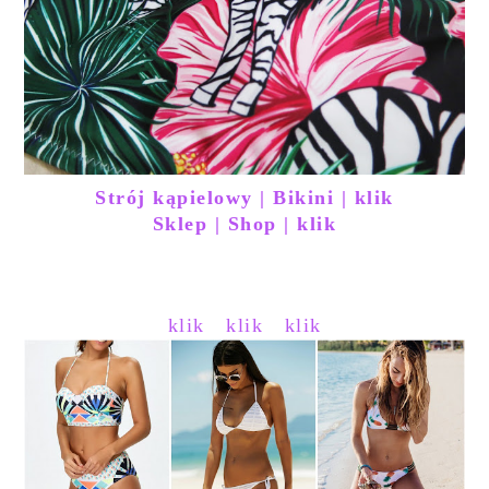
Strój kąpielowy | Bikini | klik
Sklep | Shop | klik
klik
klik
klik