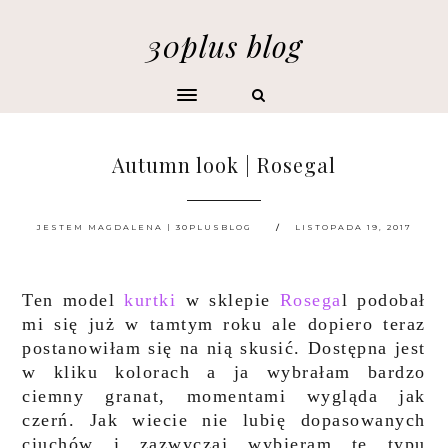
30plus blog
Autumn look | Rosegal
JESTEM MAGDALENA | 30PLUSBLOG
LISTOPADA 19, 2017
Ten model
kurtki
w sklepie
Rosega
l podobał
mi się już w tamtym roku ale dopiero teraz
postanowiłam się na nią skusić. Dostępna jest
w kliku kolorach a ja wybrałam bardzo
ciemny granat, momentami wygląda jak
czerń. Jak wiecie nie lubię dopasowanych
ciuchów i zazwyczaj wybieram te typu