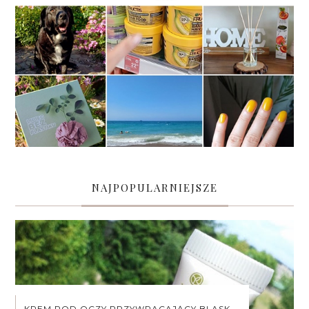
NAJPOPULARNIEJSZE
KREM POD OCZY PRZYWRACAJĄCY BLASK