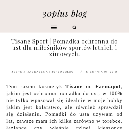
30plus blog
Tisane Sport | Pomadka ochronna do
ust dla miłośników sportów letnich i
zimowych.
JESTEM MAGDALENA | 30PLUSBLOG
SIERPNIA 01, 2018
Tym razem kosmetyk
Tisane
od
Farmapol
,
jakim jest ochronna pomadka do ust, w 100%
nie tylko wpasował się idealnie w moje hobby
jakim jest kolarstwo, ale również sprawdził
się działaniu. Pomadki do usta używam od
lat, zawsze mam ich kilka zarówno w torebce,
łaziance czy właśnie tylnej kieszonce