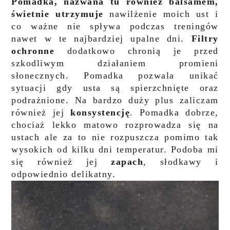
Pomadka, nazwana tu również balsamem,
świetnie utrzymuje
nawilżenie moich ust i
co ważne nie spływa podczas treningów
nawet w te najbardziej upalne dni.
Filtry
ochronne
dodatkowo chronią je przed
szkodliwym działaniem promieni
słonecznych. Pomadka pozwala unikać
sytuacji gdy usta są spierzchnięte oraz
podrażnione. Na bardzo duży plus zaliczam
również jej
konsystencję
. Pomadka dobrze,
chociaż lekko matowo rozprowadza się na
ustach ale za to nie rozpuszcza pomimo tak
wysokich od kilku dni temperatur. Podoba mi
się również jej
zapach
, słodkawy i
odpowiednio delikatny.