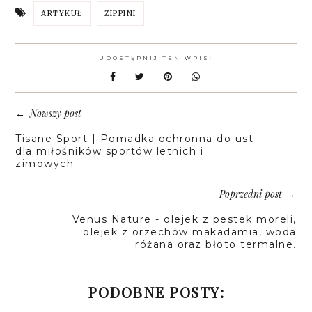
ARTYKUŁ
ZIPPINI
UDOSTĘPNIJ TEN WPIS:
Nowszy post
←
Tisane Sport | Pomadka ochronna do ust
dla miłośników sportów letnich i
zimowych.
Poprzedni post
→
Venus Nature - olejek z pestek moreli,
olejek z orzechów makadamia, woda
różana oraz błoto termalne.
PODOBNE POSTY: