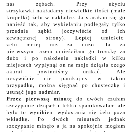
nas zębach. Przy użyciu
strzykawki nakładamy niewielkie ilości (małe
kropelki) żelu w nakładce. Ja starałam się go
nanieść tak, aby wybielaniu podlegały tylko
przednie ząbki (oczywiście od ich
zewnętrznej strony).
Lepiej
umieścić
żelu mniej niż za dużo. Ja za
pierwszym razem umieściłam go troszkę za
dużo i po nałożeniu nakładki w kilku
miejscach wypłynął on na moje dziąsła czego
akurat powinniśmy unikać. Ale
oczywiście nie panikujmy w takim
przypadku, można sięgnąć po chusteczkę i
usunąć jego nadmiar.
Przez pierwszą minutę
do dwóch czułam
szczypanie dziąseł i lekko spanikowałam ale
było to wynikiem wydostania się żelu poza
wkładkę. Po dwóch minutach jednak
szczypanie minęło a ja na spokojnie mogłam