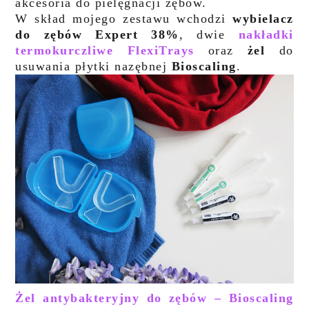
akcesoria do pielęgnacji zębów.
W skład mojego zestawu wchodzi
wybielacz
do zębów Expert 38%
, dwie
nakładki
termokurczliwe FlexiTrays
oraz
żel
do
usuwania płytki nazębnej
Bioscaling
.
Żel antybakteryjny do zębów – Bioscaling