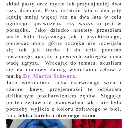
skład pasty oraz mycie ich przynajmniej dwa
razy dziennie. Przez ostatnie lata u dentysty
ląduję mniej więcej raz na dwa lata w celu
ogólnego sprawdzenia czy wszystko jest w
porządku.
Jako dziecko niestety przeszłam
wiele bólu fizycznego jak i psychicznego,
ponieważ moja górna szczęka nie rozwijała
się tak jak trzeba i do dziś pomimo
noszonego aparatu i pewnych zabiegów mam
wadę zgryzu.
Wracając do tematu, skusiłam
się na
domowy zabieg wybielania zębów z
marką
Dr. Martin Schwarz
.
Jako wieloletnia fanka czerwonego wina i
czarnej kawy, przyjemności te odpłacam
delikatnym przebarwieniem zębów. Sięgając
po ten zestaw nie planowałam jak i nie było
potrzeby wyjścia z koloru żółtawego w biel,
lecz
lekka korekta obecnego stanu
.